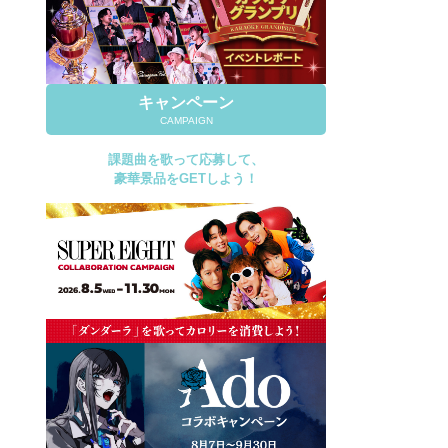
キャンペーン
CAMPAIGN
課題曲を歌って応募して、
豪華景品をGETしよう！