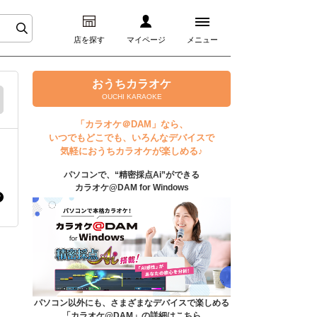
店を探す
マイページ
メニュー
ログイン
おうちカラオケ
OUCHI KARAOKE
マイページ
「カラオケ＠DAM」なら、
いつでもどこでも、いろんなデバイスで
プレミアムサービス
気軽におうちカラオケが楽しめる♪
パソコンで、“精密採点Ai”ができる
DAM★とも動画
カラオケ@DAM for Windows
DAM★とも録音
カラオケ＠DAM
ユーザー検索
パソコン以外にも、さまざまなデバイスで楽しめる
「カラオケ@DAM」の詳細はこちら