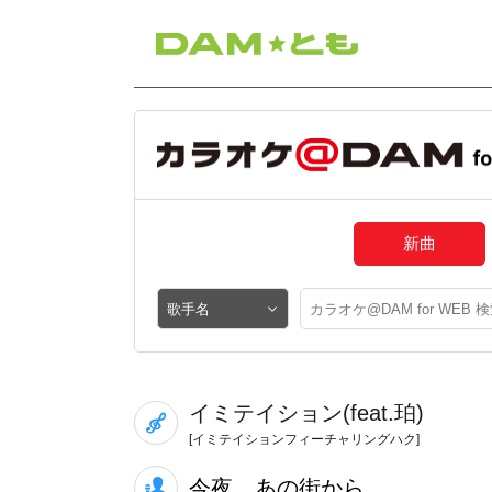
新曲
イミテイション(feat.珀)
[イミテイションフィーチャリングハク]
今夜、あの街から