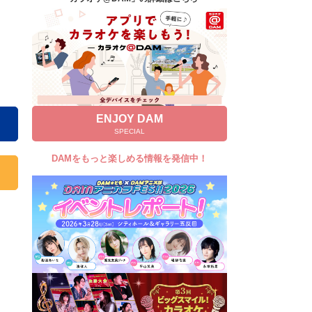
キャンペーン
お知らせ
よくあるご質問
DAMの新曲・ランキングなど
カラオケ最新情報をチェック！
ENJOY DAM
SPECIAL
DAMをもっと楽しめる情報を発信中！
自宅でカラオケ歌い放題！
家族や友達と一緒に！練習にも！