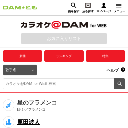
曲を探す
店を探す
マイページ
メニュー
ログイン
マイページ
お気に入りリスト
動画からさがす
録音からさがす
プレミアムサービス
新曲
ランキング
特集
DAM★とも動画
閉じる
ヘルプ
DAM★とも録音
カラオケ＠DAM
星のフラメンコ
ユーザー検索
[ホシノフラメンコ]
原田波人
キャンペーン