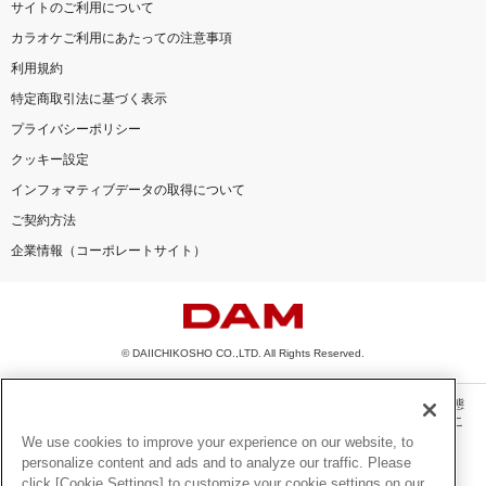
サイトのご利用について
カラオケご利用にあたっての注意事項
利用規約
特定商取引法に基づく表示
プライバシーポリシー
クッキー設定
インフォマティブデータの取得について
ご契約方法
企業情報（コーポレートサイト）
© DAIICHIKOSHO CO.,LTD. All Rights Reserved.
このサイトに掲載されている一切の文章・画像・写真・動画・音声等を、手段や形態
を問わず、著作権法の定める範囲を超えて無断で複製、転載、ファイル化などするこ
とを禁じます。
We use cookies to improve your experience on our website, to
personalize content and ads and to analyze our traffic. Please
楽曲及びコンテンツは、機種によりご利用いただけない場合があります。
click [Cookie Settings] to customize your cookie settings on our
楽曲及びコンテンツの配信日、配信内容が変更になる場合があります。