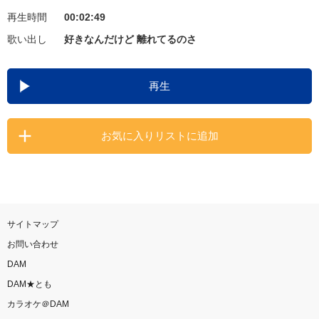
再生時間
00:02:49
お知らせ
よくあるご質問
歌い出し
好きなんだけど 離れてるのさ
DAMの新曲・ランキングなど
再生
カラオケ最新情報をチェック！
お気に入りリストに追加
自宅でカラオケ歌い放題！
家族や友達と一緒に！練習にも！
サイトマップ
お問い合わせ
DAM
DAM★とも
カラオケ＠DAM