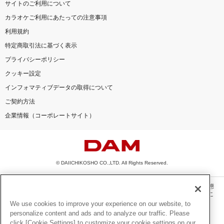
サイトのご利用について
カラオケご利用にあたっての注意事項
利用規約
特定商取引法に基づく表示
プライバシーポリシー
クッキー設定
インフォマティブデータの取得について
ご契約方法
企業情報（コーポレートサイト）
© DAIICHIKOSHO CO.,LTD. All Rights Reserved.
このサイトに掲載されている一切の文章・画像・写真・動画・音声等を、手段や形態
を問わず、著作権法の定める範囲を超えて無断で複製、転載、ファイル化などするこ
とを禁じます。
We use cookies to improve your experience on our website, to
personalize content and ads and to analyze our traffic. Please
楽曲及びコンテンツは、機種によりご利用いただけない場合があります。
click [Cookie Settings] to customize your cookie settings on our
楽曲及びコンテンツの配信日、配信内容が変更になる場合があります。