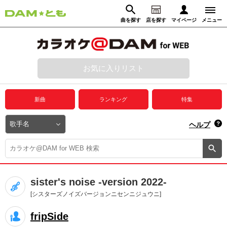
曲を探す
店を探す
マイページ
メニュー
ログイン
マイページ
お気に入りリスト
動画からさがす
録音からさがす
プレミアムサービス
新曲
ランキング
特集
DAM★とも動画
閉じる
ヘルプ
DAM★とも録音
カラオケ＠DAM
sister's noise -version 2022-
ユーザー検索
[シスターズノイズバージョンニセンニジュウニ]
fripSide
キャンペーン