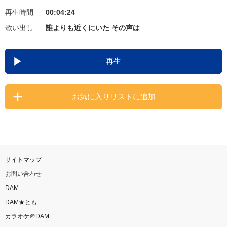
再生時間
00:04:24
お知らせ
よくあるご質問
歌い出し
誰よりも近くにいた その声は
DAMの新曲・ランキングなど
再生
カラオケ最新情報をチェック！
お気に入りリストに追加
自宅でカラオケ歌い放題！
家族や友達と一緒に！練習にも！
サイトマップ
お問い合わせ
DAM
DAM★とも
カラオケ＠DAM