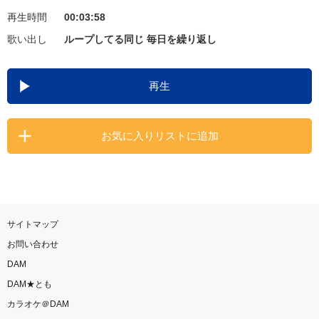
再生時間
00:03:58
お知らせ
よくあるご質問
歌い出し
ループしてる同じ 毎日を繰り返し
DAMの新曲・ランキングなど
再生
カラオケ最新情報をチェック！
お気に入りリストに追加
自宅でカラオケ歌い放題！
家族や友達と一緒に！練習にも！
サイトマップ
お問い合わせ
DAM
DAM★とも
カラオケ＠DAM