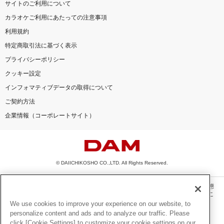
サイトのご利用について
カラオケご利用にあたっての注意事項
利用規約
特定商取引法に基づく表示
プライバシーポリシー
クッキー設定
インフォマティブデータの取得について
ご契約方法
企業情報（コーポレートサイト）
© DAIICHIKOSHO CO.,LTD. All Rights Reserved.
このサイトに掲載されている一切の文章・画像・写真・動画・音声等を、手段や形態
を問わず、著作権法の定める範囲を超えて無断で複製、転載、ファイル化などするこ
とを禁じます。
We use cookies to improve your experience on our website, to
personalize content and ads and to analyze our traffic. Please
楽曲及びコンテンツは、機種によりご利用いただけない場合があります。
click [Cookie Settings] to customize your cookie settings on our
楽曲及びコンテンツの配信日、配信内容が変更になる場合があります。