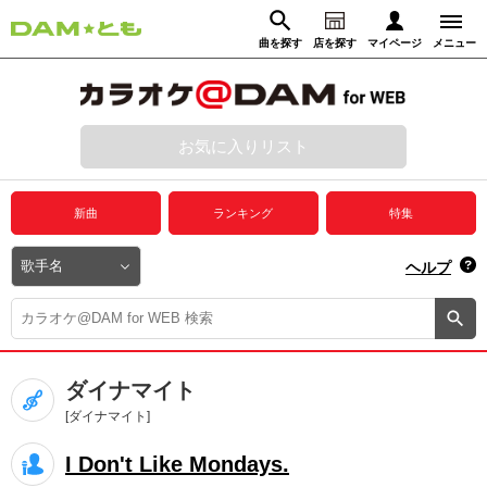
曲を探す
店を探す
マイページ
メニュー
ログイン
マイページ
お気に入りリスト
動画からさがす
録音からさがす
プレミアムサービス
新曲
ランキング
特集
DAM★とも動画
閉じる
ヘルプ
DAM★とも録音
カラオケ＠DAM
ダイナマイト
ユーザー検索
[ダイナマイト]
I Don't Like Mondays.
キャンペーン