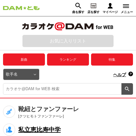
曲を探す
店を探す
マイページ
メニュー
ログイン
マイページ
お気に入りリスト
動画からさがす
録音からさがす
プレミアムサービス
新曲
ランキング
特集
DAM★とも動画
閉じる
ヘルプ
DAM★とも録音
カラオケ＠DAM
靴紐とファンファーレ
ユーザー検索
[クツヒモトファンファーレ]
私立恵比寿中学
キャンペーン