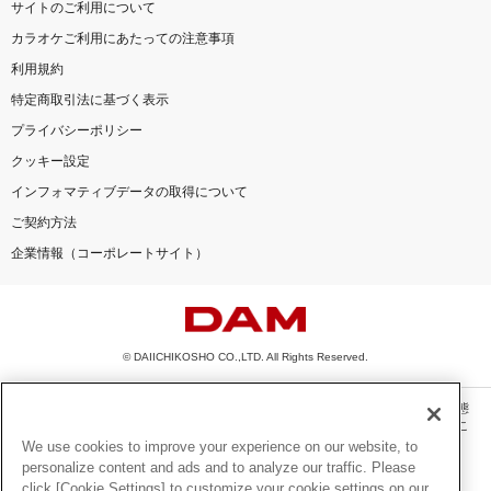
サイトのご利用について
カラオケご利用にあたっての注意事項
利用規約
特定商取引法に基づく表示
プライバシーポリシー
クッキー設定
インフォマティブデータの取得について
ご契約方法
企業情報（コーポレートサイト）
© DAIICHIKOSHO CO.,LTD. All Rights Reserved.
このサイトに掲載されている一切の文章・画像・写真・動画・音声等を、手段や形態
を問わず、著作権法の定める範囲を超えて無断で複製、転載、ファイル化などするこ
とを禁じます。
We use cookies to improve your experience on our website, to
personalize content and ads and to analyze our traffic. Please
楽曲及びコンテンツは、機種によりご利用いただけない場合があります。
click [Cookie Settings] to customize your cookie settings on our
楽曲及びコンテンツの配信日、配信内容が変更になる場合があります。