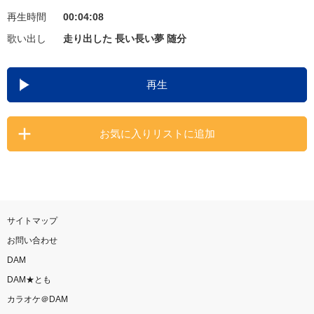
再生時間
00:04:08
お知らせ
よくあるご質問
歌い出し
走り出した 長い長い夢 随分
DAMの新曲・ランキングなど
再生
カラオケ最新情報をチェック！
お気に入りリストに追加
自宅でカラオケ歌い放題！
家族や友達と一緒に！練習にも！
サイトマップ
お問い合わせ
DAM
DAM★とも
カラオケ＠DAM