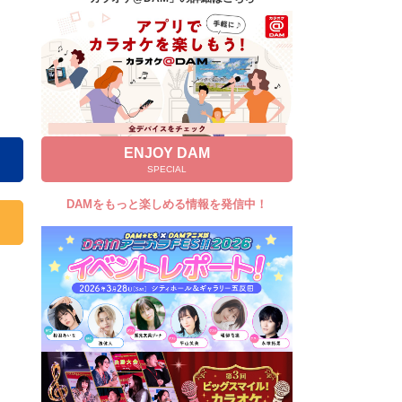
キャンペーン
お知らせ
よくあるご質問
DAMの新曲・ランキングなど
カラオケ最新情報をチェック！
ENJOY DAM
SPECIAL
DAMをもっと楽しめる情報を発信中！
自宅でカラオケ歌い放題！
家族や友達と一緒に！練習にも！