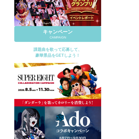
キャンペーン
CAMPAIGN
課題曲を歌って応募して、
豪華景品をGETしよう！