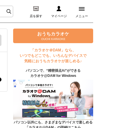
店を探す
マイページ
メニュー
ログイン
おうちカラオケ
OUCHI KARAOKE
マイページ
「カラオケ＠DAM」なら、
いつでもどこでも、いろんなデバイスで
プレミアムサービス
気軽におうちカラオケが楽しめる♪
パソコンで、“精密採点Ai”ができる
DAM★とも動画
カラオケ@DAM for Windows
DAM★とも録音
カラオケ＠DAM
ユーザー検索
パソコン以外にも、さまざまなデバイスで楽しめる
「カラオケ@DAM」の詳細はこちら