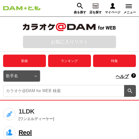
曲を探す
店を探す
マイページ
メニュー
ログイン
マイページ
お気に入りリスト
動画からさがす
録音からさがす
プレミアムサービス
新曲
ランキング
特集
DAM★とも動画
閉じる
ヘルプ
DAM★とも録音
カラオケ＠DAM
1LDK
ユーザー検索
[ワンエルディーケー]
Reol
キャンペーン