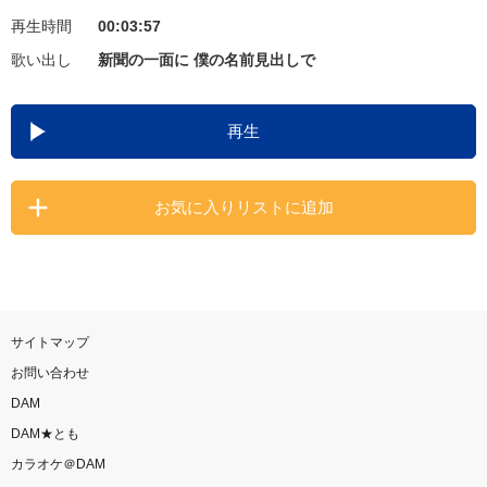
再生時間
00:03:57
お知らせ
よくあるご質問
歌い出し
新聞の一面に 僕の名前見出しで
DAMの新曲・ランキングなど
再生
カラオケ最新情報をチェック！
お気に入りリストに追加
自宅でカラオケ歌い放題！
家族や友達と一緒に！練習にも！
サイトマップ
お問い合わせ
DAM
DAM★とも
カラオケ＠DAM