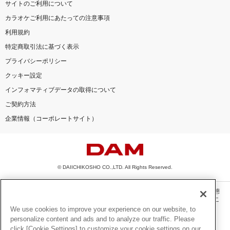
サイトのご利用について
カラオケご利用にあたっての注意事項
利用規約
特定商取引法に基づく表示
プライバシーポリシー
クッキー設定
インフォマティブデータの取得について
ご契約方法
企業情報（コーポレートサイト）
© DAIICHIKOSHO CO.,LTD. All Rights Reserved.
このサイトに掲載されている一切の文章・画像・写真・動画・音声等を、手段や形態
を問わず、著作権法の定める範囲を超えて無断で複製、転載、ファイル化などするこ
とを禁じます。
We use cookies to improve your experience on our website, to
personalize content and ads and to analyze our traffic. Please
楽曲及びコンテンツは、機種によりご利用いただけない場合があります。
click [Cookie Settings] to customize your cookie settings on our
楽曲及びコンテンツの配信日、配信内容が変更になる場合があります。