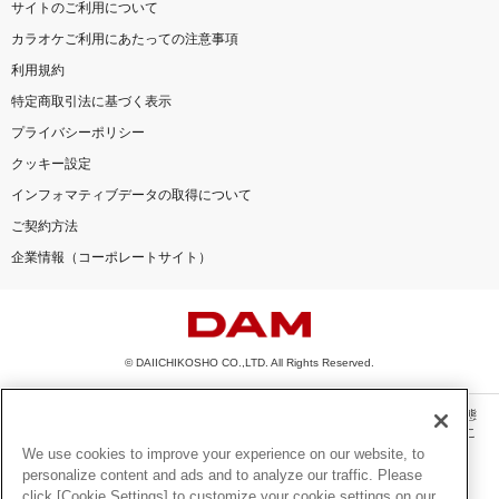
サイトのご利用について
カラオケご利用にあたっての注意事項
利用規約
特定商取引法に基づく表示
プライバシーポリシー
クッキー設定
インフォマティブデータの取得について
ご契約方法
企業情報（コーポレートサイト）
© DAIICHIKOSHO CO.,LTD. All Rights Reserved.
このサイトに掲載されている一切の文章・画像・写真・動画・音声等を、手段や形態
を問わず、著作権法の定める範囲を超えて無断で複製、転載、ファイル化などするこ
とを禁じます。
We use cookies to improve your experience on our website, to
personalize content and ads and to analyze our traffic. Please
楽曲及びコンテンツは、機種によりご利用いただけない場合があります。
click [Cookie Settings] to customize your cookie settings on our
楽曲及びコンテンツの配信日、配信内容が変更になる場合があります。