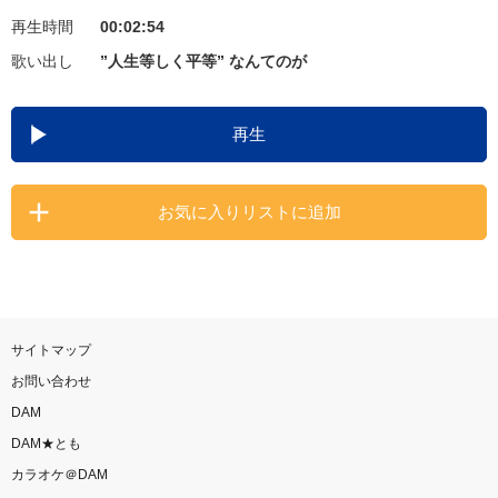
再生時間
00:02:54
お知らせ
よくあるご質問
歌い出し
”人生等しく平等” なんてのが
DAMの新曲・ランキングなど
再生
カラオケ最新情報をチェック！
お気に入りリストに追加
自宅でカラオケ歌い放題！
家族や友達と一緒に！練習にも！
サイトマップ
お問い合わせ
DAM
DAM★とも
カラオケ＠DAM