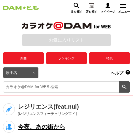
曲を探す
店を探す
マイページ
メニュー
ログイン
マイページ
お気に入りリスト
動画からさがす
録音からさがす
プレミアムサービス
新曲
ランキング
特集
DAM★とも動画
閉じる
ヘルプ
DAM★とも録音
カラオケ＠DAM
レジリエンス(feat.nui)
ユーザー検索
[レジリエンスフィーチャリングヌイ]
今夜、あの街から
キャンペーン