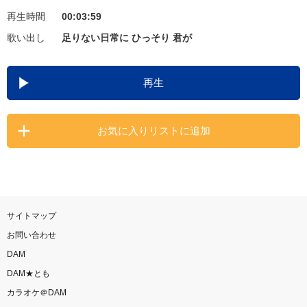
再生時間
00:03:59
お知らせ
よくあるご質問
歌い出し
足りない日常に ひっそり 君が
DAMの新曲・ランキングなど
再生
カラオケ最新情報をチェック！
お気に入りリストに追加
自宅でカラオケ歌い放題！
家族や友達と一緒に！練習にも！
サイトマップ
お問い合わせ
DAM
DAM★とも
カラオケ＠DAM