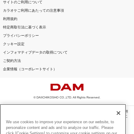
サイトのご利用について
カラオケご利用にあたっての注意事項
利用規約
特定商取引法に基づく表示
プライバシーポリシー
クッキー設定
インフォマティブデータの取得について
ご契約方法
企業情報（コーポレートサイト）
© DAIICHIKOSHO CO.,LTD. All Rights Reserved.
このサイトに掲載されている一切の文章・画像・写真・動画・音声等を、手段や形態
を問わず、著作権法の定める範囲を超えて無断で複製、転載、ファイル化などするこ
とを禁じます。
We use cookies to improve your experience on our website, to
personalize content and ads and to analyze our traffic. Please
楽曲及びコンテンツは、機種によりご利用いただけない場合があります。
click [Cookie Settings] to customize your cookie settings on our
楽曲及びコンテンツの配信日、配信内容が変更になる場合があります。