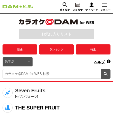
曲を探す
店を探す
マイページ
メニュー
ログイン
マイページ
お気に入りリスト
動画からさがす
録音からさがす
プレミアムサービス
新曲
ランキング
特集
DAM★とも動画
閉じる
ヘルプ
DAM★とも録音
カラオケ＠DAM
Seven Fruits
ユーザー検索
[セブンフルーツ]
THE SUPER FRUIT
キャンペーン