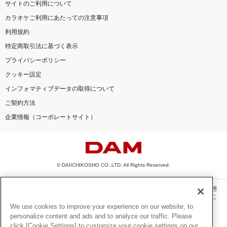
サイトのご利用について
カラオケご利用にあたっての注意事項
利用規約
特定商取引法に基づく表示
プライバシーポリシー
クッキー設定
インフォマティブデータの取得について
ご契約方法
企業情報（コーポレートサイト）
© DAIICHIKOSHO CO.,LTD. All Rights Reserved.
このサイトに掲載されている一切の文章・画像・写真・動画・音声等を、手段や形態
を問わず、著作権法の定める範囲を超えて無断で複製、転載、ファイル化などするこ
とを禁じます。
We use cookies to improve your experience on our website, to
personalize content and ads and to analyze our traffic. Please
楽曲及びコンテンツは、機種によりご利用いただけない場合があります。
click [Cookie Settings] to customize your cookie settings on our
楽曲及びコンテンツの配信日、配信内容が変更になる場合があります。