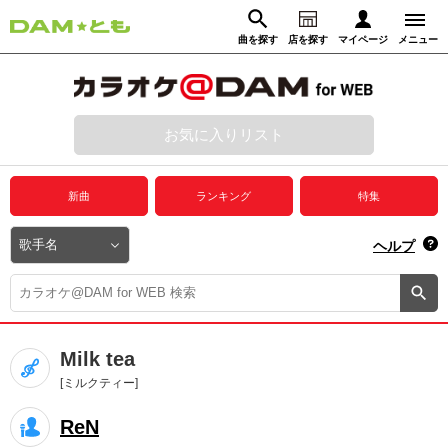
曲を探す
店を探す
マイページ
メニュー
ログイン
マイページ
お気に入りリスト
動画からさがす
録音からさがす
プレミアムサービス
新曲
ランキング
特集
DAM★とも動画
閉じる
ヘルプ
DAM★とも録音
カラオケ＠DAM
Milk tea
ユーザー検索
[ミルクティー]
ReN
キャンペーン