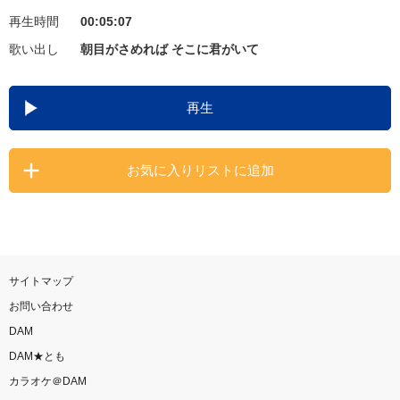
再生時間
00:05:07
お知らせ
よくあるご質問
歌い出し
朝目がさめれば そこに君がいて
DAMの新曲・ランキングなど
再生
カラオケ最新情報をチェック！
お気に入りリストに追加
自宅でカラオケ歌い放題！
家族や友達と一緒に！練習にも！
サイトマップ
お問い合わせ
DAM
DAM★とも
カラオケ＠DAM