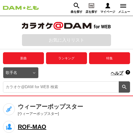
曲を探す
店を探す
マイページ
メニュー
ログイン
マイページ
お気に入りリスト
動画からさがす
録音からさがす
プレミアムサービス
新曲
ランキング
特集
DAM★とも動画
閉じる
ヘルプ
DAM★とも録音
カラオケ＠DAM
ウィーアーポップスター
ユーザー検索
[ウィーアーポップスター]
ROF-MAO
キャンペーン