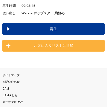
再生時間
00:03:45
お知らせ
よくあるご質問
歌い出し
We are ポップスター 灼熱の
DAMの新曲・ランキングなど
再生
カラオケ最新情報をチェック！
お気に入りリストに追加
自宅でカラオケ歌い放題！
家族や友達と一緒に！練習にも！
サイトマップ
お問い合わせ
DAM
DAM★とも
カラオケ＠DAM