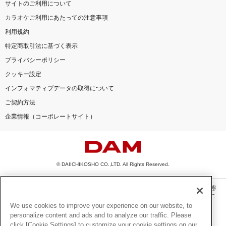
サイトのご利用について
カラオケご利用にあたっての注意事項
利用規約
特定商取引法に基づく表示
プライバシーポリシー
クッキー設定
インフォマティブデータの取得について
ご契約方法
企業情報（コーポレートサイト）
© DAIICHIKOSHO CO.,LTD. All Rights Reserved.
このサイトに掲載されている一切の文章・画像・写真・動画・音声等を、手段や形態
を問わず、著作権法の定める範囲を超えて無断で複製、転載、ファイル化などするこ
とを禁じます。
We use cookies to improve your experience on our website, to
personalize content and ads and to analyze our traffic. Please
楽曲及びコンテンツは、機種によりご利用いただけない場合があります。
click [Cookie Settings] to customize your cookie settings on our
楽曲及びコンテンツの配信日、配信内容が変更になる場合があります。