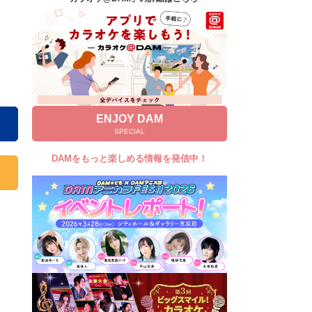
キャンペーン
お知らせ
よくあるご質問
DAMの新曲・ランキングなど
カラオケ最新情報をチェック！
ENJOY DAM
SPECIAL
DAMをもっと楽しめる情報を発信中！
自宅でカラオケ歌い放題！
家族や友達と一緒に！練習にも！