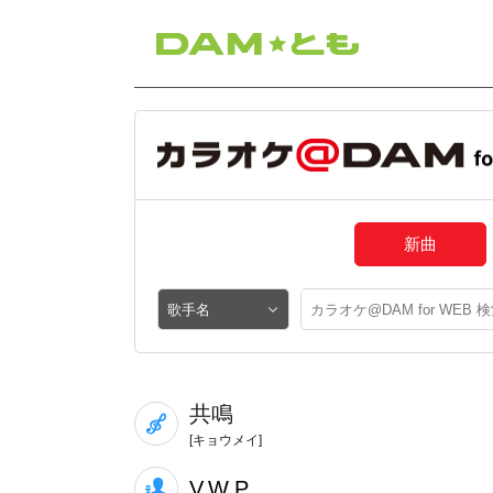
新曲
共鳴
[キョウメイ]
V.W.P