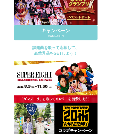
キャンペーン
CAMPAIGN
課題曲を歌って応募して、
豪華景品をGETしよう！