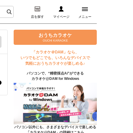
店を探す
マイページ
メニュー
ログイン
おうちカラオケ
OUCHI KARAOKE
マイページ
「カラオケ＠DAM」なら、
いつでもどこでも、いろんなデバイスで
プレミアムサービス
気軽におうちカラオケが楽しめる♪
パソコンで、“精密採点Ai”ができる
DAM★とも動画
カラオケ@DAM for Windows
DAM★とも録音
カラオケ＠DAM
ユーザー検索
パソコン以外にも、さまざまなデバイスで楽しめる
「カラオケ@DAM」の詳細はこちら