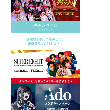
キャンペーン
CAMPAIGN
課題曲を歌って応募して、
豪華景品をGETしよう！