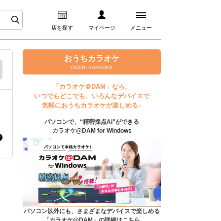
店を探す
マイページ
メニュー
ログイン
おうちカラオケ
OUCHI KARAOKE
マイページ
「カラオケ＠DAM」なら、
いつでもどこでも、いろんなデバイスで
プレミアムサービス
気軽におうちカラオケが楽しめる♪
パソコンで、“精密採点Ai”ができる
DAM★とも動画
カラオケ@DAM for Windows
DAM★とも録音
カラオケ＠DAM
ユーザー検索
パソコン以外にも、さまざまなデバイスで楽しめる
「カラオケ@DAM」の詳細はこちら