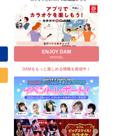
キャンペーン
お知らせ
よくあるご質問
DAMの新曲・ランキングなど
カラオケ最新情報をチェック！
ENJOY DAM
SPECIAL
DAMをもっと楽しめる情報を発信中！
自宅でカラオケ歌い放題！
家族や友達と一緒に！練習にも！