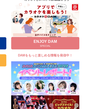
キャンペーン
お知らせ
よくあるご質問
DAMの新曲・ランキングなど
カラオケ最新情報をチェック！
ENJOY DAM
SPECIAL
DAMをもっと楽しめる情報を発信中！
自宅でカラオケ歌い放題！
家族や友達と一緒に！練習にも！