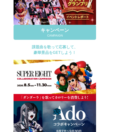
キャンペーン
CAMPAIGN
課題曲を歌って応募して、
豪華景品をGETしよう！