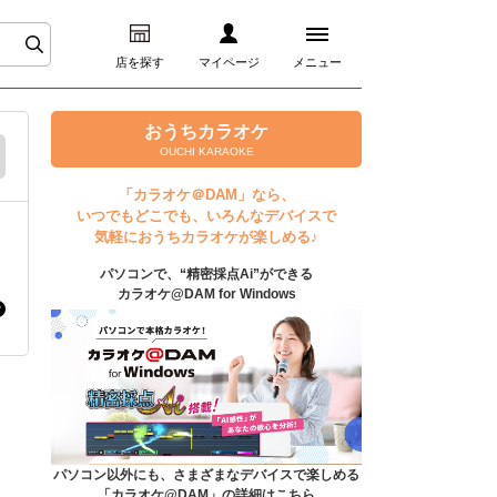
店を探す
マイページ
メニュー
ログイン
おうちカラオケ
OUCHI KARAOKE
マイページ
「カラオケ＠DAM」なら、
いつでもどこでも、いろんなデバイスで
プレミアムサービス
気軽におうちカラオケが楽しめる♪
パソコンで、“精密採点Ai”ができる
DAM★とも動画
カラオケ@DAM for Windows
DAM★とも録音
カラオケ＠DAM
ユーザー検索
パソコン以外にも、さまざまなデバイスで楽しめる
「カラオケ@DAM」の詳細はこちら