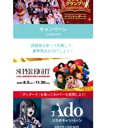
キャンペーン
CAMPAIGN
課題曲を歌って応募して、
豪華景品をGETしよう！