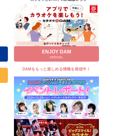
キャンペーン
お知らせ
よくあるご質問
DAMの新曲・ランキングなど
カラオケ最新情報をチェック！
ENJOY DAM
SPECIAL
DAMをもっと楽しめる情報を発信中！
自宅でカラオケ歌い放題！
家族や友達と一緒に！練習にも！