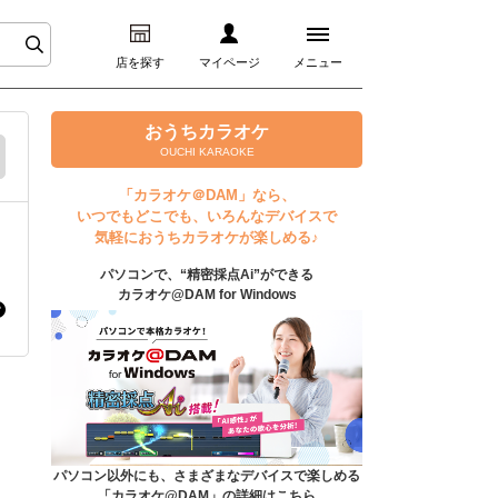
店を探す
マイページ
メニュー
ログイン
おうちカラオケ
OUCHI KARAOKE
マイページ
「カラオケ＠DAM」なら、
いつでもどこでも、いろんなデバイスで
プレミアムサービス
気軽におうちカラオケが楽しめる♪
パソコンで、“精密採点Ai”ができる
DAM★とも動画
カラオケ@DAM for Windows
DAM★とも録音
カラオケ＠DAM
ユーザー検索
パソコン以外にも、さまざまなデバイスで楽しめる
「カラオケ@DAM」の詳細はこちら