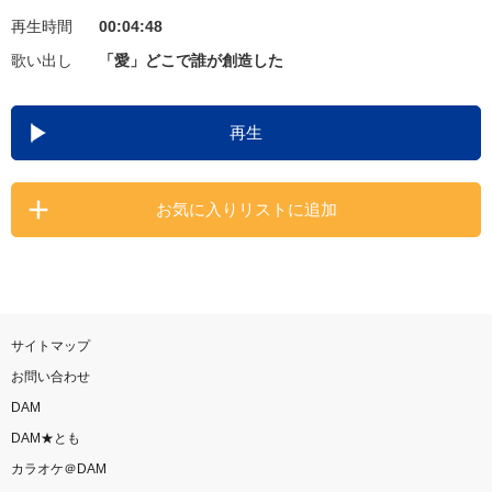
再生時間
00:04:48
お知らせ
よくあるご質問
歌い出し
「愛」どこで誰が創造した
DAMの新曲・ランキングなど
再生
カラオケ最新情報をチェック！
お気に入りリストに追加
自宅でカラオケ歌い放題！
家族や友達と一緒に！練習にも！
サイトマップ
お問い合わせ
DAM
DAM★とも
カラオケ＠DAM