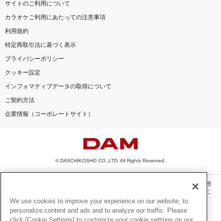
サイトのご利用について
カラオケご利用にあたっての注意事項
利用規約
特定商取引法に基づく表示
プライバシーポリシー
クッキー設定
インフォマティブデータの取得について
ご契約方法
企業情報（コーポレートサイト）
© DAIICHIKOSHO CO.,LTD. All Rights Reserved.
このサイトに掲載されている一切の文章・画像・写真・動画・音声等を、手段や形態
を問わず、著作権法の定める範囲を超えて無断で複製、転載、ファイル化などするこ
とを禁じます。
We use cookies to improve your experience on our website, to
personalize content and ads and to analyze our traffic. Please
楽曲及びコンテンツは、機種によりご利用いただけない場合があります。
click [Cookie Settings] to customize your cookie settings on our
楽曲及びコンテンツの配信日、配信内容が変更になる場合があります。