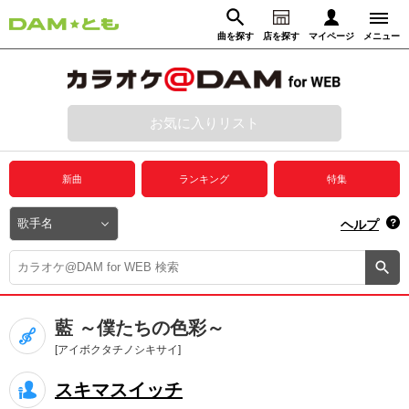
曲を探す
店を探す
マイページ
メニュー
ログイン
マイページ
お気に入りリスト
動画からさがす
録音からさがす
プレミアムサービス
新曲
ランキング
特集
DAM★とも動画
閉じる
ヘルプ
DAM★とも録音
カラオケ＠DAM
藍 ～僕たちの色彩～
ユーザー検索
[アイボクタチノシキサイ]
スキマスイッチ
キャンペーン