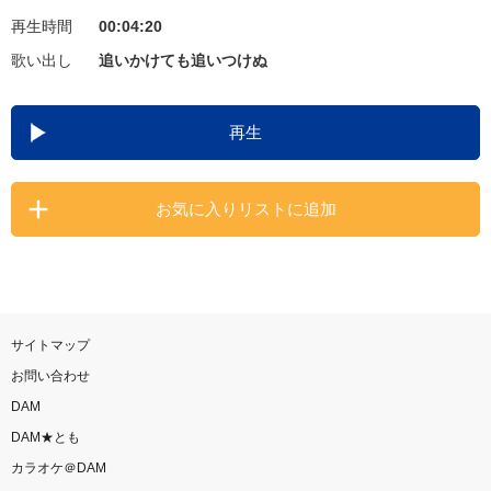
再生時間
00:04:20
お知らせ
よくあるご質問
歌い出し
追いかけても追いつけぬ
DAMの新曲・ランキングなど
再生
カラオケ最新情報をチェック！
お気に入りリストに追加
自宅でカラオケ歌い放題！
家族や友達と一緒に！練習にも！
サイトマップ
お問い合わせ
DAM
DAM★とも
カラオケ＠DAM