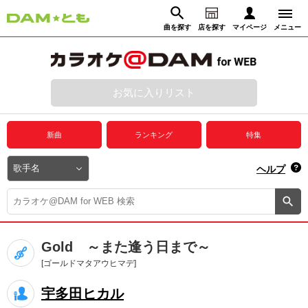
曲を探す
店を探す
マイページ
メニュー
ログイン
マイページ
お気に入りリスト
動画からさがす
録音からさがす
プレミアムサービス
新曲
ランキング
特集
DAM★とも動画
閉じる
ヘルプ
DAM★とも録音
カラオケ＠DAM
Gold ～また逢う日まで～
ユーザー検索
[ゴールドマタアウヒマデ]
宇多田ヒカル
キャンペーン