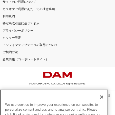
サイトのご利用について
カラオケご利用にあたっての注意事項
利用規約
特定商取引法に基づく表示
プライバシーポリシー
クッキー設定
インフォマティブデータの取得について
ご契約方法
企業情報（コーポレートサイト）
© DAIICHIKOSHO CO.,LTD. All Rights Reserved.
このサイトに掲載されている一切の文章・画像・写真・動画・音声等を、手段や形態
を問わず、著作権法の定める範囲を超えて無断で複製、転載、ファイル化などするこ
とを禁じます。
We use cookies to improve your experience on our website, to
personalize content and ads and to analyze our traffic. Please
楽曲及びコンテンツは、機種によりご利用いただけない場合があります。
click [Cookie Settings] to customize your cookie settings on our
楽曲及びコンテンツの配信日、配信内容が変更になる場合があります。