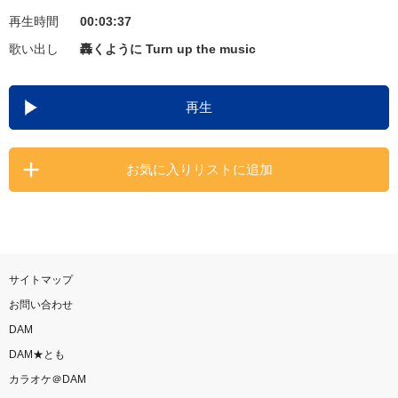
再生時間
00:03:37
お知らせ
よくあるご質問
歌い出し
轟くように Turn up the music
DAMの新曲・ランキングなど
再生
カラオケ最新情報をチェック！
お気に入りリストに追加
自宅でカラオケ歌い放題！
家族や友達と一緒に！練習にも！
サイトマップ
お問い合わせ
DAM
DAM★とも
カラオケ＠DAM