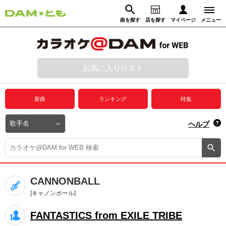
曲を探す
店を探す
マイページ
メニュー
ログイン
マイページ
お気に入りリスト
動画からさがす
録音からさがす
プレミアムサービス
新曲
ランキング
特集
DAM★とも動画
閉じる
ヘルプ
DAM★とも録音
カラオケ＠DAM
CANNONBALL
ユーザー検索
[キャノンボール]
FANTASTICS from EXILE TRIBE
キャンペーン