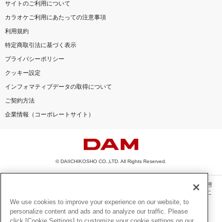
サイトのご利用について
カラオケご利用にあたっての注意事項
利用規約
特定商取引法に基づく表示
プライバシーポリシー
クッキー設定
インフォマティブデータの取得について
ご契約方法
企業情報（コーポレートサイト）
© DAIICHIKOSHO CO.,LTD. All Rights Reserved.
このサイトに掲載されている一切の文章・画像・写真・動画・音声等を、手段や形態
を問わず、著作権法の定める範囲を超えて無断で複製、転載、ファイル化などするこ
とを禁じます。
We use cookies to improve your experience on our website, to
personalize content and ads and to analyze our traffic. Please
楽曲及びコンテンツは、機種によりご利用いただけない場合があります。
click [Cookie Settings] to customize your cookie settings on our
楽曲及びコンテンツの配信日、配信内容が変更になる場合があります。