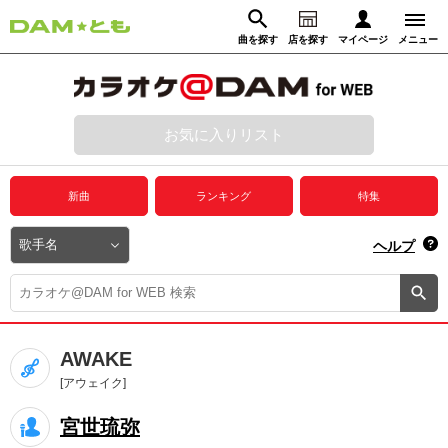
曲を探す
店を探す
マイページ
メニュー
ログイン
マイページ
お気に入りリスト
動画からさがす
録音からさがす
プレミアムサービス
新曲
ランキング
特集
DAM★とも動画
閉じる
ヘルプ
DAM★とも録音
カラオケ＠DAM
AWAKE
ユーザー検索
[アウェイク]
宮世琉弥
キャンペーン