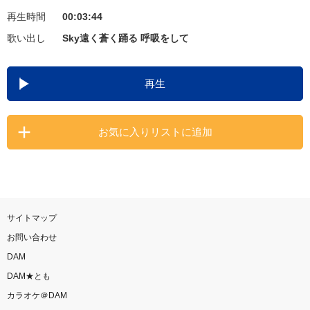
再生時間
00:03:44
お知らせ
よくあるご質問
歌い出し
Sky遠く蒼く踊る 呼吸をして
DAMの新曲・ランキングなど
再生
カラオケ最新情報をチェック！
お気に入りリストに追加
自宅でカラオケ歌い放題！
家族や友達と一緒に！練習にも！
サイトマップ
お問い合わせ
DAM
DAM★とも
カラオケ＠DAM