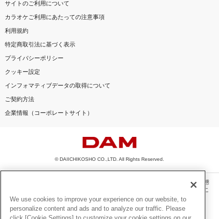
サイトのご利用について
カラオケご利用にあたっての注意事項
利用規約
特定商取引法に基づく表示
プライバシーポリシー
クッキー設定
インフォマティブデータの取得について
ご契約方法
企業情報（コーポレートサイト）
© DAIICHIKOSHO CO.,LTD. All Rights Reserved.
このサイトに掲載されている一切の文章・画像・写真・動画・音声等を、手段や形態
を問わず、著作権法の定める範囲を超えて無断で複製、転載、ファイル化などするこ
とを禁じます。
We use cookies to improve your experience on our website, to
personalize content and ads and to analyze our traffic. Please
楽曲及びコンテンツは、機種によりご利用いただけない場合があります。
click [Cookie Settings] to customize your cookie settings on our
楽曲及びコンテンツの配信日、配信内容が変更になる場合があります。