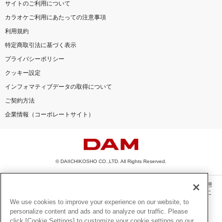
サイトのご利用について
カラオケご利用にあたっての注意事項
利用規約
特定商取引法に基づく表示
プライバシーポリシー
クッキー設定
インフォマティブデータの取得について
ご契約方法
企業情報（コーポレートサイト）
© DAIICHIKOSHO CO.,LTD. All Rights Reserved.
このサイトに掲載されている一切の文章・画像・写真・動画・音声等を、手段や形態
を問わず、著作権法の定める範囲を超えて無断で複製、転載、ファイル化などするこ
とを禁じます。
We use cookies to improve your experience on our website, to
personalize content and ads and to analyze our traffic. Please
楽曲及びコンテンツは、機種によりご利用いただけない場合があります。
click [Cookie Settings] to customize your cookie settings on our
楽曲及びコンテンツの配信日、配信内容が変更になる場合があります。