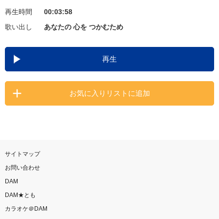
再生時間
00:03:58
お知らせ
よくあるご質問
歌い出し
あなたの 心を つかむため
DAMの新曲・ランキングなど
再生
カラオケ最新情報をチェック！
お気に入りリストに追加
自宅でカラオケ歌い放題！
家族や友達と一緒に！練習にも！
サイトマップ
お問い合わせ
DAM
DAM★とも
カラオケ＠DAM