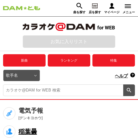
曲を探す
店を探す
マイページ
メニュー
ログイン
マイページ
お気に入りリスト
動画からさがす
録音からさがす
プレミアムサービス
新曲
ランキング
特集
DAM★とも動画
閉じる
ヘルプ
DAM★とも録音
カラオケ＠DAM
電気予報
ユーザー検索
[デンキヨホウ]
稲葉曇
キャンペーン