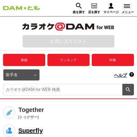
曲を探す
店を探す
マイページ
メニュー
ログイン
マイページ
お気に入りリスト
動画からさがす
録音からさがす
プレミアムサービス
新曲
ランキング
特集
DAM★とも動画
閉じる
ヘルプ
DAM★とも録音
カラオケ＠DAM
Together
ユーザー検索
[トゥゲザー]
Superfly
キャンペーン