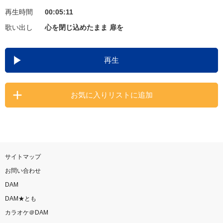
再生時間
00:05:11
お知らせ
よくあるご質問
歌い出し
心を閉じ込めたまま 扉を
DAMの新曲・ランキングなど
再生
カラオケ最新情報をチェック！
お気に入りリストに追加
自宅でカラオケ歌い放題！
家族や友達と一緒に！練習にも！
サイトマップ
お問い合わせ
DAM
DAM★とも
カラオケ＠DAM