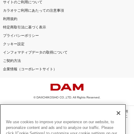
サイトのご利用について
カラオケご利用にあたっての注意事項
利用規約
特定商取引法に基づく表示
プライバシーポリシー
クッキー設定
インフォマティブデータの取得について
ご契約方法
企業情報（コーポレートサイト）
© DAIICHIKOSHO CO.,LTD. All Rights Reserved.
このサイトに掲載されている一切の文章・画像・写真・動画・音声等を、手段や形態
を問わず、著作権法の定める範囲を超えて無断で複製、転載、ファイル化などするこ
とを禁じます。
We use cookies to improve your experience on our website, to
personalize content and ads and to analyze our traffic. Please
楽曲及びコンテンツは、機種によりご利用いただけない場合があります。
click [Cookie Settings] to customize your cookie settings on our
楽曲及びコンテンツの配信日、配信内容が変更になる場合があります。