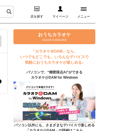
店を探す
マイページ
メニュー
ログイン
おうちカラオケ
OUCHI KARAOKE
マイページ
「カラオケ＠DAM」なら、
いつでもどこでも、いろんなデバイスで
プレミアムサービス
気軽におうちカラオケが楽しめる♪
パソコンで、“精密採点Ai”ができる
DAM★とも動画
カラオケ@DAM for Windows
DAM★とも録音
カラオケ＠DAM
ユーザー検索
パソコン以外にも、さまざまなデバイスで楽しめる
「カラオケ@DAM」の詳細はこちら