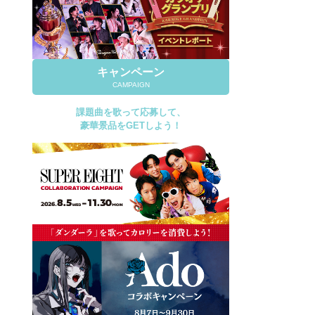
キャンペーン
CAMPAIGN
課題曲を歌って応募して、
豪華景品をGETしよう！