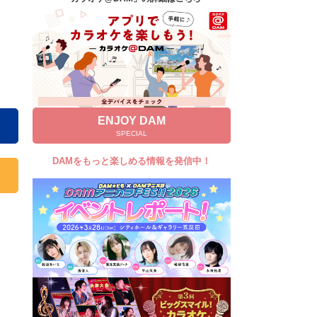
キャンペーン
お知らせ
よくあるご質問
DAMの新曲・ランキングなど
カラオケ最新情報をチェック！
ENJOY DAM
SPECIAL
DAMをもっと楽しめる情報を発信中！
自宅でカラオケ歌い放題！
家族や友達と一緒に！練習にも！