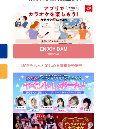
キャンペーン
お知らせ
よくあるご質問
DAMの新曲・ランキングなど
カラオケ最新情報をチェック！
ENJOY DAM
SPECIAL
DAMをもっと楽しめる情報を発信中！
自宅でカラオケ歌い放題！
家族や友達と一緒に！練習にも！