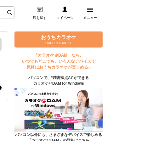
店を探す
マイページ
メニュー
ログイン
おうちカラオケ
OUCHI KARAOKE
マイページ
「カラオケ＠DAM」なら、
いつでもどこでも、いろんなデバイスで
プレミアムサービス
気軽におうちカラオケが楽しめる♪
パソコンで、“精密採点Ai”ができる
DAM★とも動画
カラオケ@DAM for Windows
DAM★とも録音
カラオケ＠DAM
ユーザー検索
パソコン以外にも、さまざまなデバイスで楽しめる
「カラオケ@DAM」の詳細はこちら