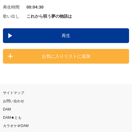
再生時間
00:04:30
お知らせ
よくあるご質問
歌い出し
これから唄う夢の物語は
DAMの新曲・ランキングなど
再生
カラオケ最新情報をチェック！
お気に入りリストに追加
自宅でカラオケ歌い放題！
家族や友達と一緒に！練習にも！
サイトマップ
お問い合わせ
DAM
DAM★とも
カラオケ＠DAM