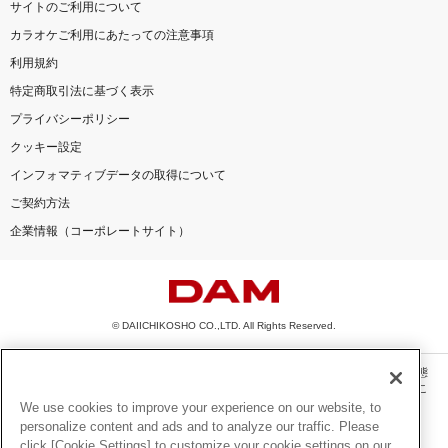
サイトのご利用について
カラオケご利用にあたっての注意事項
利用規約
特定商取引法に基づく表示
プライバシーポリシー
クッキー設定
インフォマティブデータの取得について
ご契約方法
企業情報（コーポレートサイト）
© DAIICHIKOSHO CO.,LTD. All Rights Reserved.
このサイトに掲載されている一切の文章・画像・写真・動画・音声等を、手段や形態
を問わず、著作権法の定める範囲を超えて無断で複製、転載、ファイル化などするこ
とを禁じます。
We use cookies to improve your experience on our website, to
personalize content and ads and to analyze our traffic. Please
楽曲及びコンテンツは、機種によりご利用いただけない場合があります。
click [Cookie Settings] to customize your cookie settings on our
楽曲及びコンテンツの配信日、配信内容が変更になる場合があります。