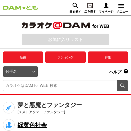
曲を探す
店を探す
マイページ
メニュー
ログイン
マイページ
お気に入りリスト
動画からさがす
録音からさがす
プレミアムサービス
新曲
ランキング
特集
DAM★とも動画
閉じる
ヘルプ
DAM★とも録音
カラオケ＠DAM
夢と悪魔とファンタジー
ユーザー検索
[ユメトアクマトファンタジー]
緑黄色社会
キャンペーン