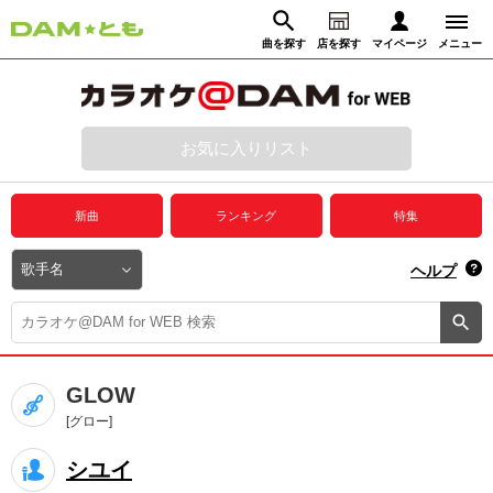
曲を探す
店を探す
マイページ
メニュー
ログイン
マイページ
お気に入りリスト
動画からさがす
録音からさがす
プレミアムサービス
新曲
ランキング
特集
DAM★とも動画
閉じる
ヘルプ
DAM★とも録音
カラオケ＠DAM
GLOW
ユーザー検索
[グロー]
シユイ
キャンペーン