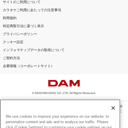
サイトのご利用について
カラオケご利用にあたっての注意事項
利用規約
特定商取引法に基づく表示
プライバシーポリシー
クッキー設定
インフォマティブデータの取得について
ご契約方法
企業情報（コーポレートサイト）
© DAIICHIKOSHO CO.,LTD. All Rights Reserved.
このサイトに掲載されている一切の文章・画像・写真・動画・音声等を、手段や形態
を問わず、著作権法の定める範囲を超えて無断で複製、転載、ファイル化などするこ
とを禁じます。
We use cookies to improve your experience on our website, to
personalize content and ads and to analyze our traffic. Please
楽曲及びコンテンツは、機種によりご利用いただけない場合があります。
click [Cookie Settings] to customize your cookie settings on our
楽曲及びコンテンツの配信日、配信内容が変更になる場合があります。