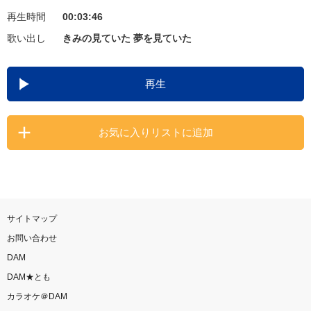
再生時間
00:03:46
お知らせ
よくあるご質問
歌い出し
きみの見ていた 夢を見ていた
DAMの新曲・ランキングなど
再生
カラオケ最新情報をチェック！
お気に入りリストに追加
自宅でカラオケ歌い放題！
家族や友達と一緒に！練習にも！
サイトマップ
お問い合わせ
DAM
DAM★とも
カラオケ＠DAM