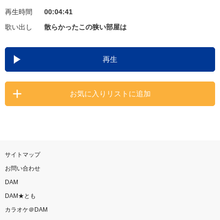
再生時間
00:04:41
お知らせ
よくあるご質問
歌い出し
散らかったこの狭い部屋は
DAMの新曲・ランキングなど
再生
カラオケ最新情報をチェック！
お気に入りリストに追加
自宅でカラオケ歌い放題！
家族や友達と一緒に！練習にも！
サイトマップ
お問い合わせ
DAM
DAM★とも
カラオケ＠DAM