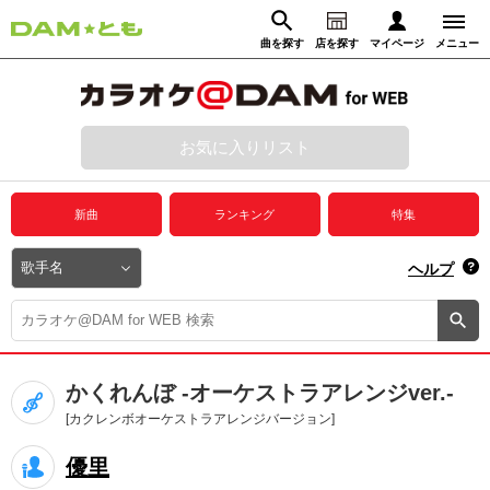
曲を探す
店を探す
マイページ
メニュー
ログイン
マイページ
お気に入りリスト
動画からさがす
録音からさがす
プレミアムサービス
新曲
ランキング
特集
DAM★とも動画
閉じる
ヘルプ
DAM★とも録音
カラオケ＠DAM
かくれんぼ -オーケストラアレンジver.-
ユーザー検索
[カクレンボオーケストラアレンジバージョン]
優里
キャンペーン