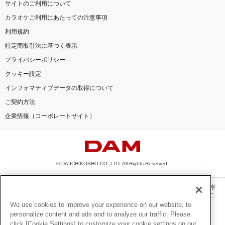
サイトのご利用について
カラオケご利用にあたっての注意事項
利用規約
特定商取引法に基づく表示
プライバシーポリシー
クッキー設定
インフォマティブデータの取得について
ご契約方法
企業情報（コーポレートサイト）
© DAIICHIKOSHO CO.,LTD. All Rights Reserved.
このサイトに掲載されている一切の文章・画像・写真・動画・音声等を、手段や形態
を問わず、著作権法の定める範囲を超えて無断で複製、転載、ファイル化などするこ
とを禁じます。
We use cookies to improve your experience on our website, to
personalize content and ads and to analyze our traffic. Please
楽曲及びコンテンツは、機種によりご利用いただけない場合があります。
click [Cookie Settings] to customize your cookie settings on our
楽曲及びコンテンツの配信日、配信内容が変更になる場合があります。