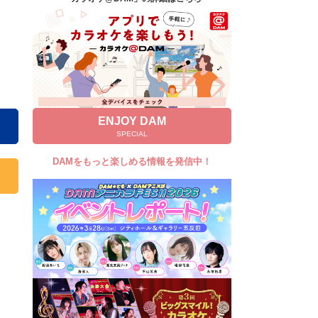
キャンペーン
お知らせ
よくあるご質問
DAMの新曲・ランキングなど
カラオケ最新情報をチェック！
ENJOY DAM
SPECIAL
DAMをもっと楽しめる情報を発信中！
自宅でカラオケ歌い放題！
家族や友達と一緒に！練習にも！