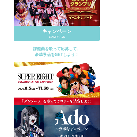
キャンペーン
CAMPAIGN
課題曲を歌って応募して、
豪華景品をGETしよう！