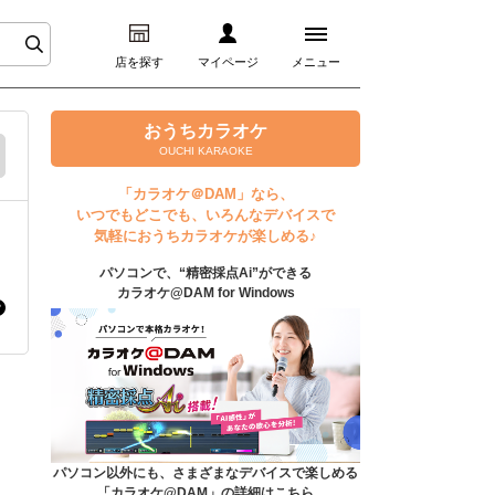
店を探す
マイページ
メニュー
ログイン
おうちカラオケ
OUCHI KARAOKE
マイページ
「カラオケ＠DAM」なら、
いつでもどこでも、いろんなデバイスで
プレミアムサービス
気軽におうちカラオケが楽しめる♪
パソコンで、“精密採点Ai”ができる
DAM★とも動画
カラオケ@DAM for Windows
DAM★とも録音
カラオケ＠DAM
ユーザー検索
パソコン以外にも、さまざまなデバイスで楽しめる
「カラオケ@DAM」の詳細はこちら