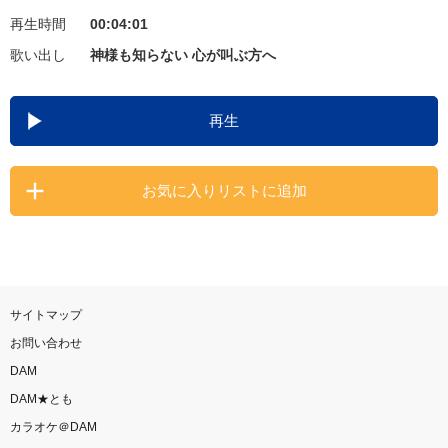
再生時間
00:04:01
お知らせ
よくあるご質問
歌い出し
神様も知らない 心が叫ぶ方へ
DAMの新曲・ランキングなど
再生
カラオケ最新情報をチェック！
お気に入りリストに追加
自宅でカラオケ歌い放題！
家族や友達と一緒に！練習にも！
サイトマップ
お問い合わせ
DAM
DAM★とも
カラオケ＠DAM