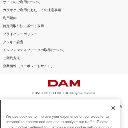
サイトのご利用について
カラオケご利用にあたっての注意事項
利用規約
特定商取引法に基づく表示
プライバシーポリシー
クッキー設定
インフォマティブデータの取得について
ご契約方法
企業情報（コーポレートサイト）
© DAIICHIKOSHO CO.,LTD. All Rights Reserved.
このサイトに掲載されている一切の文章・画像・写真・動画・音声等を、手段や形態
を問わず、著作権法の定める範囲を超えて無断で複製、転載、ファイル化などするこ
とを禁じます。
We use cookies to improve your experience on our website, to
personalize content and ads and to analyze our traffic. Please
楽曲及びコンテンツは、機種によりご利用いただけない場合があります。
click [Cookie Settings] to customize your cookie settings on our
楽曲及びコンテンツの配信日、配信内容が変更になる場合があります。