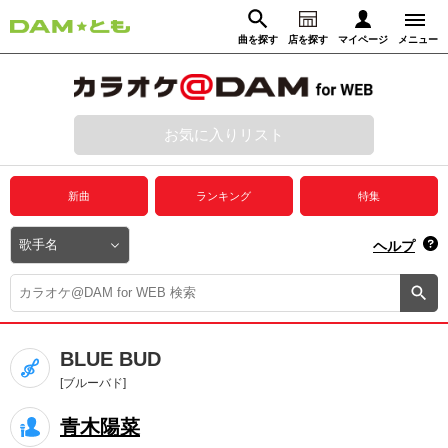
曲を探す
店を探す
マイページ
メニュー
ログイン
マイページ
お気に入りリスト
動画からさがす
録音からさがす
プレミアムサービス
新曲
ランキング
特集
DAM★とも動画
閉じる
ヘルプ
DAM★とも録音
カラオケ＠DAM
BLUE BUD
ユーザー検索
[ブルーバド]
青木陽菜
キャンペーン