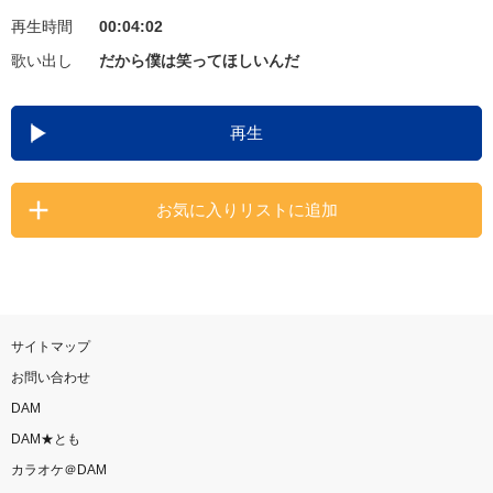
再生時間
00:04:02
お知らせ
よくあるご質問
歌い出し
だから僕は笑ってほしいんだ
DAMの新曲・ランキングなど
再生
カラオケ最新情報をチェック！
お気に入りリストに追加
自宅でカラオケ歌い放題！
家族や友達と一緒に！練習にも！
サイトマップ
お問い合わせ
DAM
DAM★とも
カラオケ＠DAM