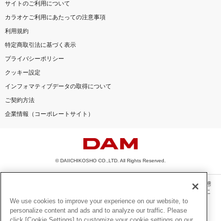
サイトのご利用について
カラオケご利用にあたっての注意事項
利用規約
特定商取引法に基づく表示
プライバシーポリシー
クッキー設定
インフォマティブデータの取得について
ご契約方法
企業情報（コーポレートサイト）
© DAIICHIKOSHO CO.,LTD. All Rights Reserved.
このサイトに掲載されている一切の文章・画像・写真・動画・音声等を、手段や形態
を問わず、著作権法の定める範囲を超えて無断で複製、転載、ファイル化などするこ
とを禁じます。
We use cookies to improve your experience on our website, to
personalize content and ads and to analyze our traffic. Please
楽曲及びコンテンツは、機種によりご利用いただけない場合があります。
click [Cookie Settings] to customize your cookie settings on our
楽曲及びコンテンツの配信日、配信内容が変更になる場合があります。