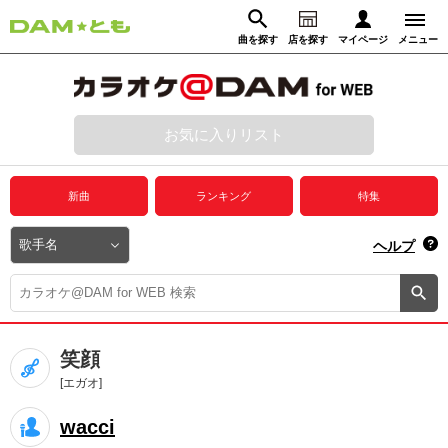
曲を探す
店を探す
マイページ
メニュー
ログイン
マイページ
お気に入りリスト
動画からさがす
録音からさがす
プレミアムサービス
新曲
ランキング
特集
DAM★とも動画
閉じる
ヘルプ
DAM★とも録音
カラオケ＠DAM
笑顔
ユーザー検索
[エガオ]
wacci
キャンペーン