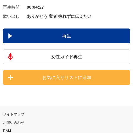
再生時間
00:04:27
お知らせ
よくあるご質問
歌い出し
ありがとう 宝者 掠れずに伝えたい
DAMの新曲・ランキングなど
再生
カラオケ最新情報をチェック！
女性ガイド再生
自宅でカラオケ歌い放題！
お気に入りリストに追加
家族や友達と一緒に！練習にも！
サイトマップ
お問い合わせ
DAM