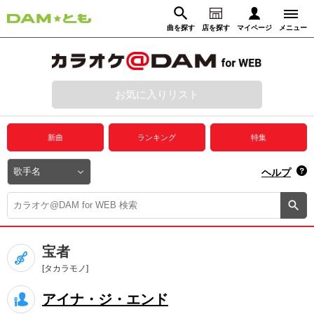
曲を探す
店を探す
マイページ
メニュー
ログイン
マイページ
お気に入りリスト
動画からさがす
録音からさがす
プレミアムサービス
新曲
ランキング
特集
DAM★とも動画
閉じる
ヘルプ
DAM★とも録音
カラオケ＠DAM
宝者
ユーザー検索
[タカラモノ]
アイナ・ジ・エンド
キャンペーン