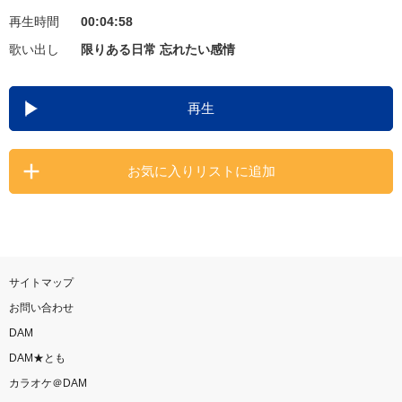
再生時間
00:04:58
お知らせ
よくあるご質問
歌い出し
限りある日常 忘れたい感情
DAMの新曲・ランキングなど
再生
カラオケ最新情報をチェック！
お気に入りリストに追加
自宅でカラオケ歌い放題！
家族や友達と一緒に！練習にも！
サイトマップ
お問い合わせ
DAM
DAM★とも
カラオケ＠DAM