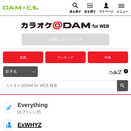
曲を探す
店を探す
マイページ
メニュー
ログイン
マイページ
お気に入りリスト
動画からさがす
録音からさがす
プレミアムサービス
新曲
ランキング
特集
DAM★とも動画
閉じる
ヘルプ
DAM★とも録音
カラオケ＠DAM
Everything
ユーザー検索
[エブリシング]
ExWHYZ
キャンペーン