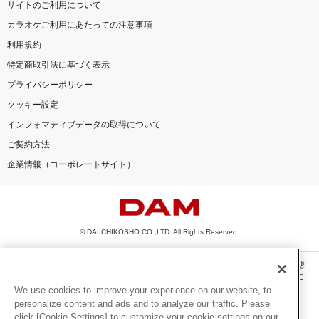
サイトのご利用について
カラオケご利用にあたっての注意事項
利用規約
特定商取引法に基づく表示
プライバシーポリシー
クッキー設定
インフォマティブデータの取得について
ご契約方法
企業情報（コーポレートサイト）
© DAIICHIKOSHO CO.,LTD. All Rights Reserved.
このサイトに掲載されている一切の文章・画像・写真・動画・音声等を、手段や形態
を問わず、著作権法の定める範囲を超えて無断で複製、転載、ファイル化などするこ
とを禁じます。
We use cookies to improve your experience on our website, to
personalize content and ads and to analyze our traffic. Please
楽曲及びコンテンツは、機種によりご利用いただけない場合があります。
click [Cookie Settings] to customize your cookie settings on our
楽曲及びコンテンツの配信日、配信内容が変更になる場合があります。