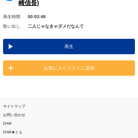
崎信長)
お知らせ
よくあるご質問
再生時間
00:03:48
歌い出し
二人じゃなきゃダメだなんて
DAMの新曲・ランキングなど
カラオケ最新情報をチェック！
再生
お気に入りリストに追加
自宅でカラオケ歌い放題！
家族や友達と一緒に！練習にも！
サイトマップ
お問い合わせ
DAM
DAM★とも