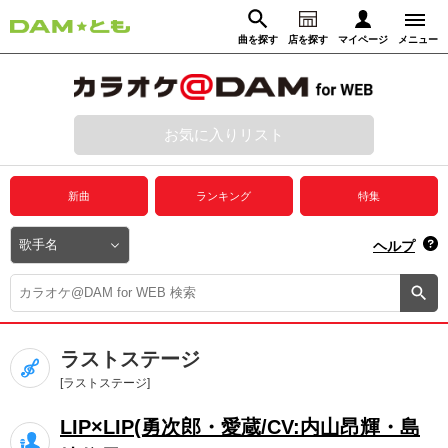
曲を探す
店を探す
マイページ
メニュー
ログイン
マイページ
お気に入りリスト
動画からさがす
録音からさがす
プレミアムサービス
新曲
ランキング
特集
DAM★とも動画
閉じる
ヘルプ
DAM★とも録音
カラオケ＠DAM
ラストステージ
ユーザー検索
[ラストステージ]
LIP×LIP(勇次郎・愛蔵/CV:内山昂輝・島
キャンペーン