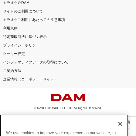
カラオケ＠DAM
サイトのご利用について
カラオケご利用にあたっての注意事項
利用規約
特定商取引法に基づく表示
プライバシーポリシー
クッキー設定
インフォマティブデータの取得について
ご契約方法
企業情報（コーポレートサイト）
© DAIICHIKOSHO CO.,LTD. All Rights Reserved.
このサイトに掲載されている一切の文章・画像・写真・動画・音声等を、手段や形態
を問わず、著作権法の定める範囲を超えて無断で複製、転載、ファイル化などするこ
とを禁じます。
We use cookies to improve your experience on our website, to