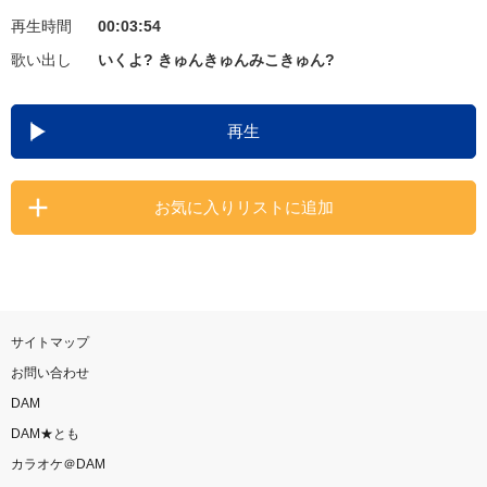
再生時間
00:03:54
お知らせ
よくあるご質問
歌い出し
いくよ? きゅんきゅんみこきゅん?
DAMの新曲・ランキングなど
再生
カラオケ最新情報をチェック！
お気に入りリストに追加
自宅でカラオケ歌い放題！
家族や友達と一緒に！練習にも！
サイトマップ
お問い合わせ
DAM
DAM★とも
カラオケ＠DAM