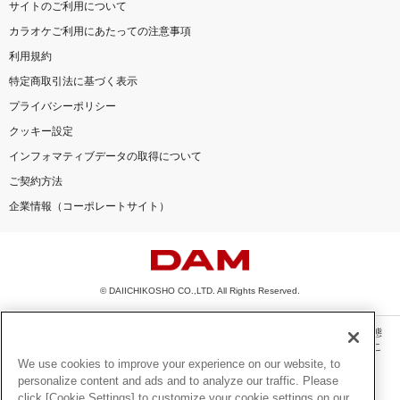
サイトのご利用について
カラオケご利用にあたっての注意事項
利用規約
特定商取引法に基づく表示
プライバシーポリシー
クッキー設定
インフォマティブデータの取得について
ご契約方法
企業情報（コーポレートサイト）
© DAIICHIKOSHO CO.,LTD. All Rights Reserved.
このサイトに掲載されている一切の文章・画像・写真・動画・音声等を、手段や形態
を問わず、著作権法の定める範囲を超えて無断で複製、転載、ファイル化などするこ
とを禁じます。
We use cookies to improve your experience on our website, to
personalize content and ads and to analyze our traffic. Please
楽曲及びコンテンツは、機種によりご利用いただけない場合があります。
click [Cookie Settings] to customize your cookie settings on our
楽曲及びコンテンツの配信日、配信内容が変更になる場合があります。