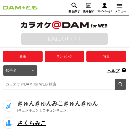
曲を探す
店を探す
マイページ
メニュー
ログイン
マイページ
お気に入りリスト
動画からさがす
録音からさがす
プレミアムサービス
新曲
ランキング
特集
DAM★とも動画
閉じる
ヘルプ
DAM★とも録音
カラオケ＠DAM
きゅんきゅんみこきゅんきゅん
ユーザー検索
[キュンキュンミコキュンキュン]
さくらみこ
キャンペーン