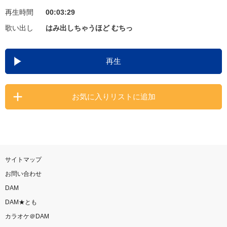
再生時間
00:03:29
お知らせ
よくあるご質問
歌い出し
はみ出しちゃうほど むちっ
DAMの新曲・ランキングなど
再生
カラオケ最新情報をチェック！
お気に入りリストに追加
自宅でカラオケ歌い放題！
家族や友達と一緒に！練習にも！
サイトマップ
お問い合わせ
DAM
DAM★とも
カラオケ＠DAM