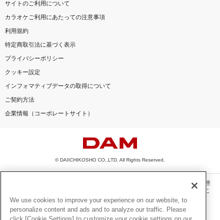
サイトのご利用について
カラオケご利用にあたっての注意事項
利用規約
特定商取引法に基づく表示
プライバシーポリシー
クッキー設定
インフォマティブデータの取得について
ご契約方法
企業情報（コーポレートサイト）
© DAIICHIKOSHO CO.,LTD. All Rights Reserved.
このサイトに掲載されている一切の文章・画像・写真・動画・音声等を、手段や形態
を問わず、著作権法の定める範囲を超えて無断で複製、転載、ファイル化などするこ
とを禁じます。
We use cookies to improve your experience on our website, to
personalize content and ads and to analyze our traffic. Please
楽曲及びコンテンツは、機種によりご利用いただけない場合があります。
click [Cookie Settings] to customize your cookie settings on our
楽曲及びコンテンツの配信日、配信内容が変更になる場合があります。