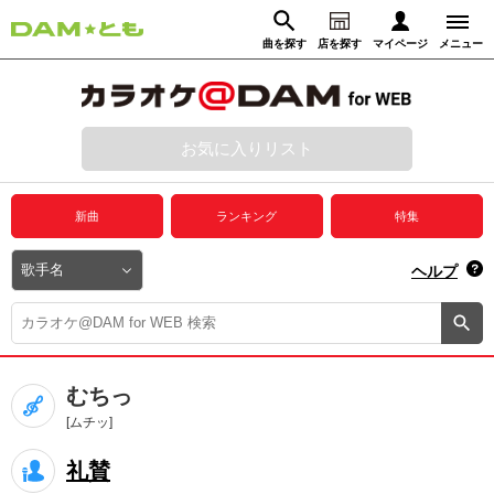
曲を探す
店を探す
マイページ
メニュー
ログイン
マイページ
お気に入りリスト
動画からさがす
録音からさがす
プレミアムサービス
新曲
ランキング
特集
DAM★とも動画
閉じる
ヘルプ
DAM★とも録音
カラオケ＠DAM
むちっ
ユーザー検索
[ムチッ]
礼賛
キャンペーン