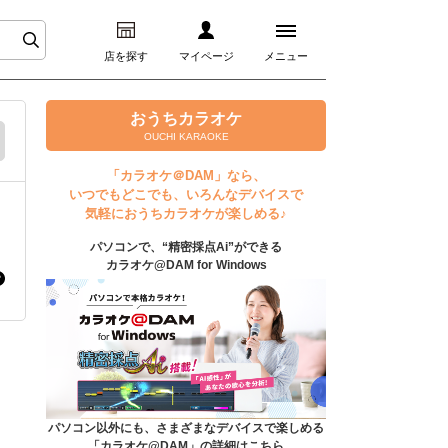
店を探す
マイページ
メニュー
ログイン
おうちカラオケ
OUCHI KARAOKE
マイページ
「カラオケ＠DAM」なら、
いつでもどこでも、いろんなデバイスで
プレミアムサービス
気軽におうちカラオケが楽しめる♪
パソコンで、“精密採点Ai”ができる
DAM★とも動画
カラオケ@DAM for Windows
DAM★とも録音
カラオケ＠DAM
ユーザー検索
パソコン以外にも、さまざまなデバイスで楽しめる
「カラオケ@DAM」の詳細はこちら