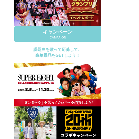
キャンペーン
CAMPAIGN
課題曲を歌って応募して、
豪華景品をGETしよう！