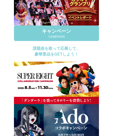
キャンペーン
CAMPAIGN
課題曲を歌って応募して、
豪華景品をGETしよう！