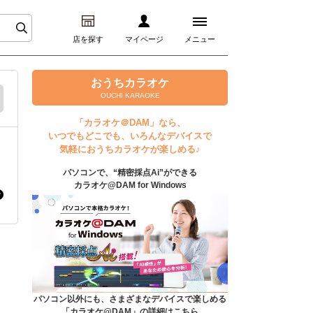
店を探す
マイページ
メニュー
ログイン
おうちカラオケ
OUCHI KARAOKE
マイページ
「カラオケ＠DAM」なら、
いつでもどこでも、いろんなデバイスで
プレミアムサービス
気軽におうちカラオケが楽しめる♪
パソコンで、“精密採点Ai”ができる
DAM★とも動画
カラオケ@DAM for Windows
DAM★とも録音
カラオケ＠DAM
ユーザー検索
パソコン以外にも、さまざまなデバイスで楽しめる
「カラオケ@DAM」の詳細はこちら