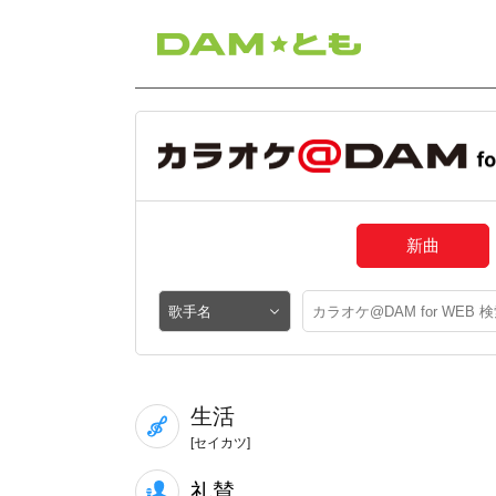
新曲
生活
[セイカツ]
礼賛