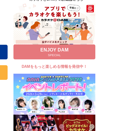
キャンペーン
お知らせ
よくあるご質問
DAMの新曲・ランキングなど
カラオケ最新情報をチェック！
ENJOY DAM
SPECIAL
DAMをもっと楽しめる情報を発信中！
自宅でカラオケ歌い放題！
家族や友達と一緒に！練習にも！