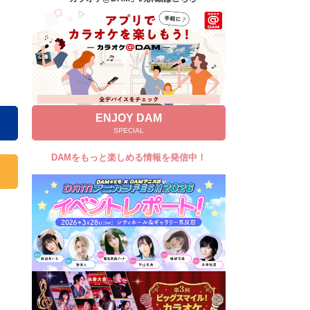
キャンペーン
お知らせ
よくあるご質問
DAMの新曲・ランキングなど
カラオケ最新情報をチェック！
ENJOY DAM
SPECIAL
DAMをもっと楽しめる情報を発信中！
自宅でカラオケ歌い放題！
家族や友達と一緒に！練習にも！