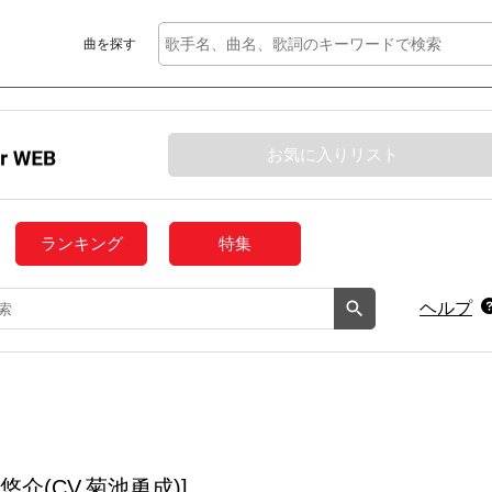
曲を探す
お気に入りリスト
ランキング
特集
ヘルプ
悠介(CV.菊池勇成)]