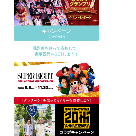
キャンペーン
CAMPAIGN
課題曲を歌って応募して、
豪華景品をGETしよう！