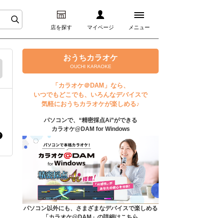
店を探す
マイページ
メニュー
ログイン
おうちカラオケ
OUCHI KARAOKE
マイページ
「カラオケ＠DAM」なら、
いつでもどこでも、いろんなデバイスで
プレミアムサービス
気軽におうちカラオケが楽しめる♪
パソコンで、“精密採点Ai”ができる
DAM★とも動画
カラオケ@DAM for Windows
DAM★とも録音
カラオケ＠DAM
ユーザー検索
パソコン以外にも、さまざまなデバイスで楽しめる
「カラオケ@DAM」の詳細はこちら