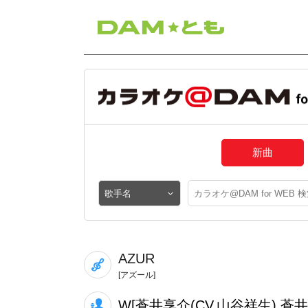
新曲
AZUR
[アズール]
W[蒼井享介(CV.山谷祥生),蒼井