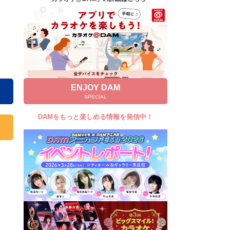
キャンペーン
お知らせ
よくあるご質問
DAMの新曲・ランキングなど
カラオケ最新情報をチェック！
ENJOY DAM
SPECIAL
DAMをもっと楽しめる情報を発信中！
自宅でカラオケ歌い放題！
家族や友達と一緒に！練習にも！