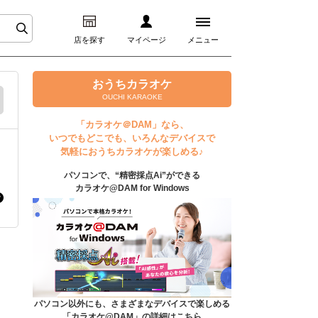
店を探す
マイページ
メニュー
ログイン
おうちカラオケ
OUCHI KARAOKE
マイページ
「カラオケ＠DAM」なら、
いつでもどこでも、いろんなデバイスで
プレミアムサービス
気軽におうちカラオケが楽しめる♪
パソコンで、“精密採点Ai”ができる
DAM★とも動画
カラオケ@DAM for Windows
DAM★とも録音
カラオケ＠DAM
ユーザー検索
パソコン以外にも、さまざまなデバイスで楽しめる
「カラオケ@DAM」の詳細はこちら