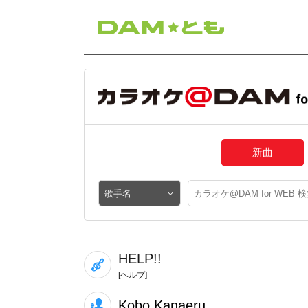
新曲
HELP!!
[ヘルプ]
Kobo Kanaeru