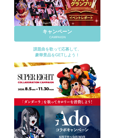
キャンペーン
CAMPAIGN
課題曲を歌って応募して、
豪華景品をGETしよう！