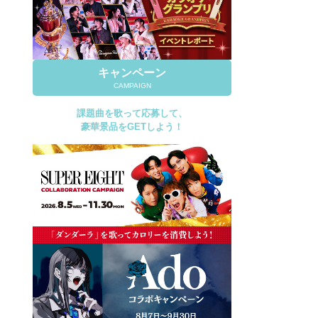
キャンペーン
CAMPAIGN
課題曲を歌って応募して、
豪華景品をGETしよう！