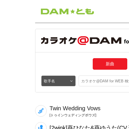
新曲
Twin Wedding Vows
[トゥインウェディングボウズ]
[2wink]葵ひなた&葵ゆうた(CV