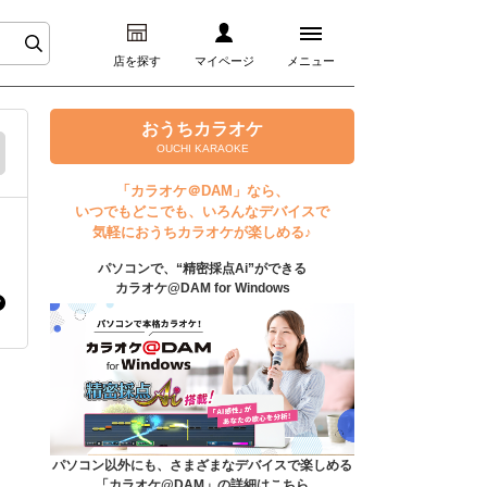
店を探す
マイページ
メニュー
ログイン
おうちカラオケ
OUCHI KARAOKE
マイページ
「カラオケ＠DAM」なら、
いつでもどこでも、いろんなデバイスで
プレミアムサービス
気軽におうちカラオケが楽しめる♪
パソコンで、“精密採点Ai”ができる
DAM★とも動画
カラオケ@DAM for Windows
DAM★とも録音
カラオケ＠DAM
ユーザー検索
パソコン以外にも、さまざまなデバイスで楽しめる
「カラオケ@DAM」の詳細はこちら