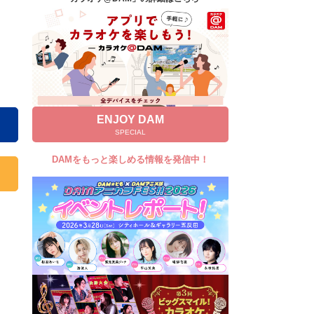
キャンペーン
お知らせ
よくあるご質問
DAMの新曲・ランキングなど
カラオケ最新情報をチェック！
ENJOY DAM
SPECIAL
DAMをもっと楽しめる情報を発信中！
自宅でカラオケ歌い放題！
家族や友達と一緒に！練習にも！