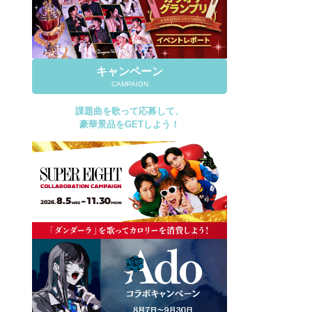
キャンペーン
CAMPAIGN
課題曲を歌って応募して、
豪華景品をGETしよう！