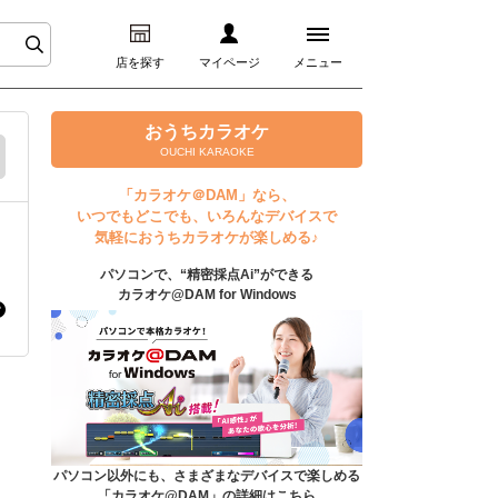
店を探す
マイページ
メニュー
ログイン
おうちカラオケ
OUCHI KARAOKE
マイページ
「カラオケ＠DAM」なら、
いつでもどこでも、いろんなデバイスで
プレミアムサービス
気軽におうちカラオケが楽しめる♪
パソコンで、“精密採点Ai”ができる
DAM★とも動画
カラオケ@DAM for Windows
DAM★とも録音
カラオケ＠DAM
ユーザー検索
パソコン以外にも、さまざまなデバイスで楽しめる
「カラオケ@DAM」の詳細はこちら