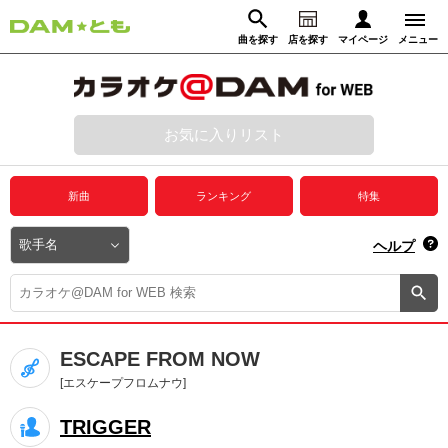
曲を探す
店を探す
マイページ
メニュー
ログイン
マイページ
お気に入りリスト
動画からさがす
録音からさがす
プレミアムサービス
新曲
ランキング
特集
DAM★とも動画
閉じる
ヘルプ
DAM★とも録音
カラオケ＠DAM
ESCAPE FROM NOW
ユーザー検索
[エスケープフロムナウ]
TRIGGER
キャンペーン