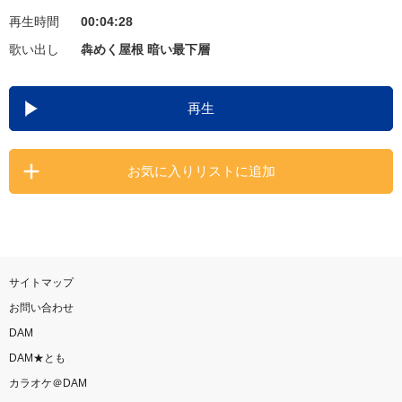
再生時間
00:04:28
お知らせ
よくあるご質問
歌い出し
犇めく屋根 暗い最下層
DAMの新曲・ランキングなど
再生
カラオケ最新情報をチェック！
お気に入りリストに追加
自宅でカラオケ歌い放題！
家族や友達と一緒に！練習にも！
サイトマップ
お問い合わせ
DAM
DAM★とも
カラオケ＠DAM