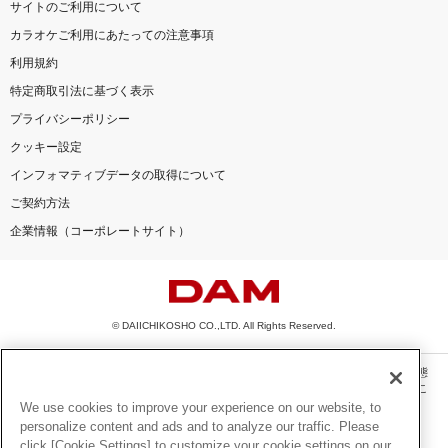
サイトのご利用について
カラオケご利用にあたっての注意事項
利用規約
特定商取引法に基づく表示
プライバシーポリシー
クッキー設定
インフォマティブデータの取得について
ご契約方法
企業情報（コーポレートサイト）
© DAIICHIKOSHO CO.,LTD. All Rights Reserved.
このサイトに掲載されている一切の文章・画像・写真・動画・音声等を、手段や形態
を問わず、著作権法の定める範囲を超えて無断で複製、転載、ファイル化などするこ
とを禁じます。
We use cookies to improve your experience on our website, to
personalize content and ads and to analyze our traffic. Please
楽曲及びコンテンツは、機種によりご利用いただけない場合があります。
click [Cookie Settings] to customize your cookie settings on our
楽曲及びコンテンツの配信日、配信内容が変更になる場合があります。