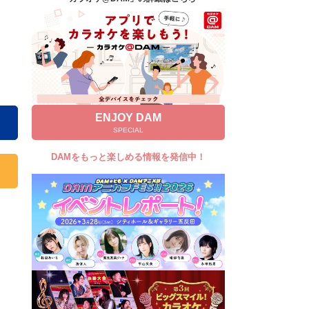
キャンペーン
お知らせ
よくあるご質問
DAMの新曲・ランキングなど
カラオケ最新情報をチェック！
ENJOY DAM
SPECIAL
DAMをもっと楽しめる情報を発信中！
自宅でカラオケ歌い放題！
家族や友達と一緒に！練習にも！