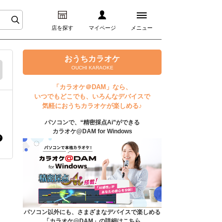
店を探す
マイページ
メニュー
ログイン
おうちカラオケ
OUCHI KARAOKE
マイページ
「カラオケ＠DAM」なら、
いつでもどこでも、いろんなデバイスで
プレミアムサービス
気軽におうちカラオケが楽しめる♪
パソコンで、“精密採点Ai”ができる
DAM★とも動画
カラオケ@DAM for Windows
DAM★とも録音
カラオケ＠DAM
ユーザー検索
パソコン以外にも、さまざまなデバイスで楽しめる
「カラオケ@DAM」の詳細はこちら