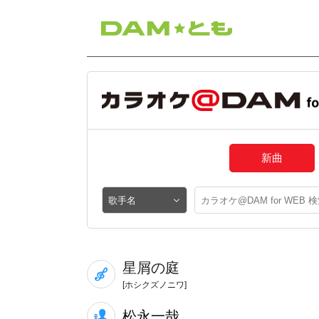
新曲
星屑の庭
[ホシクズノニワ]
松永一哉