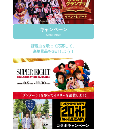
キャンペーン
CAMPAIGN
課題曲を歌って応募して、
豪華景品をGETしよう！