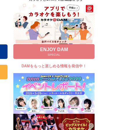
キャンペーン
お知らせ
よくあるご質問
DAMの新曲・ランキングなど
カラオケ最新情報をチェック！
ENJOY DAM
SPECIAL
DAMをもっと楽しめる情報を発信中！
自宅でカラオケ歌い放題！
家族や友達と一緒に！練習にも！