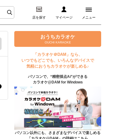
店を探す
マイページ
メニュー
ログイン
おうちカラオケ
OUCHI KARAOKE
マイページ
「カラオケ＠DAM」なら、
いつでもどこでも、いろんなデバイスで
プレミアムサービス
気軽におうちカラオケが楽しめる♪
パソコンで、“精密採点Ai”ができる
DAM★とも動画
カラオケ@DAM for Windows
DAM★とも録音
カラオケ＠DAM
ユーザー検索
パソコン以外にも、さまざまなデバイスで楽しめる
「カラオケ@DAM」の詳細はこちら