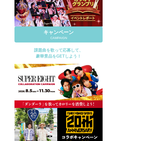
キャンペーン
CAMPAIGN
課題曲を歌って応募して、
豪華景品をGETしよう！