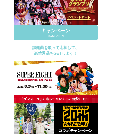
キャンペーン
CAMPAIGN
課題曲を歌って応募して、
豪華景品をGETしよう！