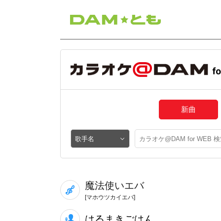
新曲
魔法使いエバ
[マホウツカイエバ]
はるまきごはん