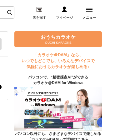
店を探す
マイページ
メニュー
ログイン
おうちカラオケ
OUCHI KARAOKE
マイページ
「カラオケ＠DAM」なら、
いつでもどこでも、いろんなデバイスで
プレミアムサービス
気軽におうちカラオケが楽しめる♪
パソコンで、“精密採点Ai”ができる
DAM★とも動画
カラオケ@DAM for Windows
DAM★とも録音
カラオケ＠DAM
ユーザー検索
パソコン以外にも、さまざまなデバイスで楽しめる
「カラオケ@DAM」の詳細はこちら