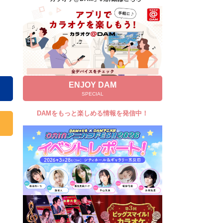
キャンペーン
お知らせ
よくあるご質問
DAMの新曲・ランキングなど
カラオケ最新情報をチェック！
ENJOY DAM
SPECIAL
DAMをもっと楽しめる情報を発信中！
自宅でカラオケ歌い放題！
家族や友達と一緒に！練習にも！