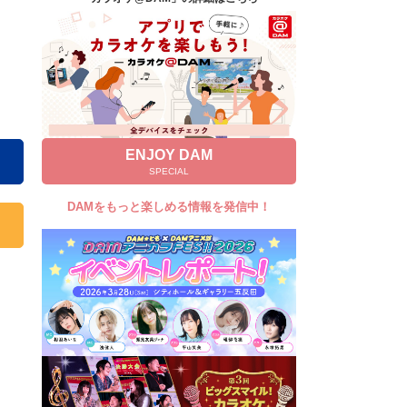
キャンペーン
お知らせ
よくあるご質問
DAMの新曲・ランキングなど
カラオケ最新情報をチェック！
ENJOY DAM
SPECIAL
DAMをもっと楽しめる情報を発信中！
自宅でカラオケ歌い放題！
家族や友達と一緒に！練習にも！