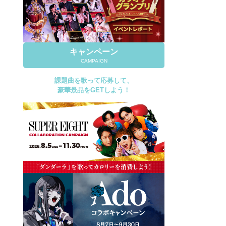
キャンペーン
CAMPAIGN
課題曲を歌って応募して、
豪華景品をGETしよう！