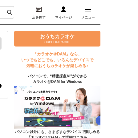
店を探す
マイページ
メニュー
ログイン
おうちカラオケ
OUCHI KARAOKE
マイページ
「カラオケ＠DAM」なら、
いつでもどこでも、いろんなデバイスで
プレミアムサービス
気軽におうちカラオケが楽しめる♪
パソコンで、“精密採点Ai”ができる
DAM★とも動画
カラオケ@DAM for Windows
DAM★とも録音
カラオケ＠DAM
ユーザー検索
パソコン以外にも、さまざまなデバイスで楽しめる
「カラオケ@DAM」の詳細はこちら