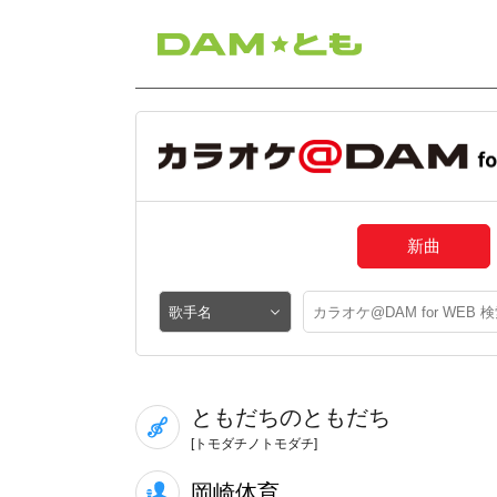
新曲
ともだちのともだち
[トモダチノトモダチ]
岡崎体育