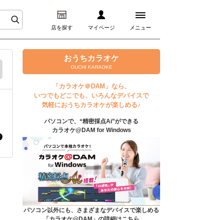
店を探す
マイページ
メニュー
ログイン
おうちカラオケ
OUCHI KARAOKE
マイページ
「カラオケ＠DAM」なら、
いつでもどこでも、いろんなデバイスで
プレミアムサービス
気軽におうちカラオケが楽しめる♪
パソコンで、“精密採点Ai”ができる
DAM★とも動画
カラオケ@DAM for Windows
DAM★とも録音
カラオケ＠DAM
ユーザー検索
パソコン以外にも、さまざまなデバイスで楽しめる
「カラオケ@DAM」の詳細はこちら