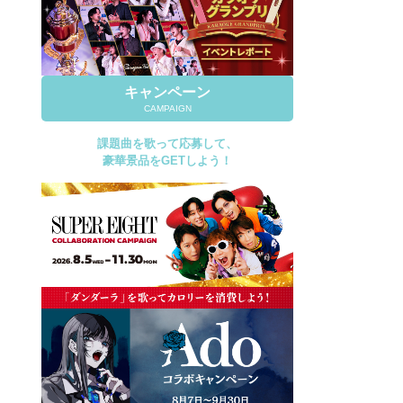
キャンペーン
CAMPAIGN
課題曲を歌って応募して、
豪華景品をGETしよう！