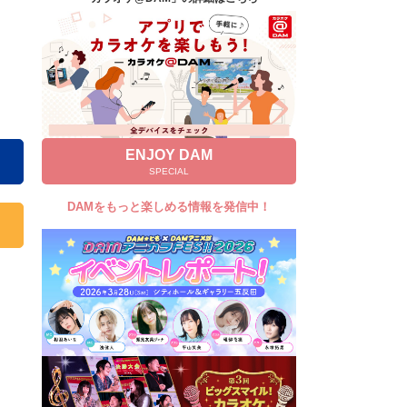
キャンペーン
お知らせ
よくあるご質問
DAMの新曲・ランキングなど
カラオケ最新情報をチェック！
ENJOY DAM
SPECIAL
DAMをもっと楽しめる情報を発信中！
自宅でカラオケ歌い放題！
家族や友達と一緒に！練習にも！