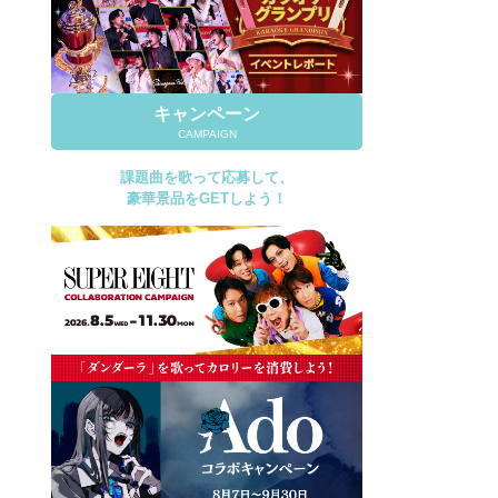
キャンペーン
CAMPAIGN
課題曲を歌って応募して、
豪華景品をGETしよう！