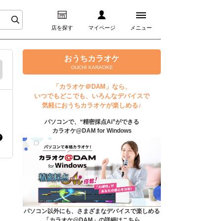
店を探す
マイページ
メニュー
ログイン
おうちカラオケ
OUCHI KARAOKE
マイページ
「カラオケ＠DAM」なら、
いつでもどこでも、いろんなデバイスで
プレミアムサービス
気軽におうちカラオケが楽しめる♪
パソコンで、“精密採点Ai”ができる
DAM★とも動画
カラオケ@DAM for Windows
DAM★とも録音
カラオケ＠DAM
ユーザー検索
パソコン以外にも、さまざまなデバイスで楽しめる
「カラオケ@DAM」の詳細はこちら