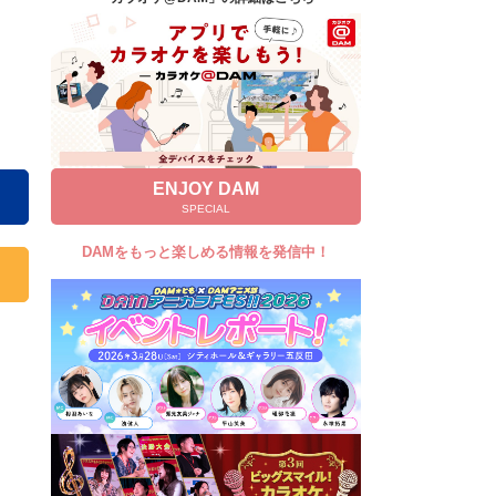
キャンペーン
お知らせ
よくあるご質問
DAMの新曲・ランキングなど
カラオケ最新情報をチェック！
ENJOY DAM
SPECIAL
DAMをもっと楽しめる情報を発信中！
自宅でカラオケ歌い放題！
家族や友達と一緒に！練習にも！