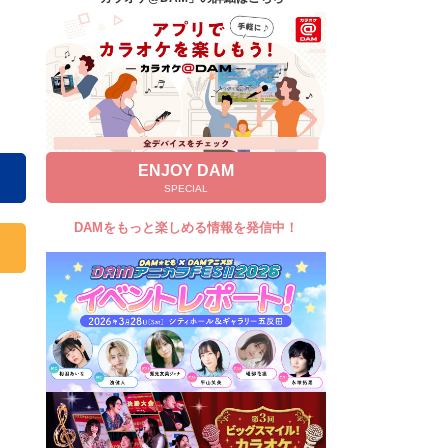
キャンペーン
お知らせ
よくあるご質問
DAMの新曲・ランキングなど
カラオケ最新情報をチェック！
ENJOY DAM
SPECIAL
DAMをもっと楽しめる情報を発信中！
自宅でカラオケ歌い放題！
家族や友達と一緒に！練習にも！