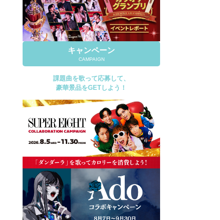
キャンペーン
CAMPAIGN
課題曲を歌って応募して、
豪華景品をGETしよう！