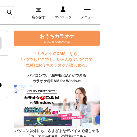
店を探す
マイページ
メニュー
ログイン
おうちカラオケ
OUCHI KARAOKE
マイページ
「カラオケ＠DAM」なら、
いつでもどこでも、いろんなデバイスで
プレミアムサービス
気軽におうちカラオケが楽しめる♪
パソコンで、“精密採点Ai”ができる
DAM★とも動画
カラオケ@DAM for Windows
DAM★とも録音
カラオケ＠DAM
ユーザー検索
パソコン以外にも、さまざまなデバイスで楽しめる
「カラオケ@DAM」の詳細はこちら