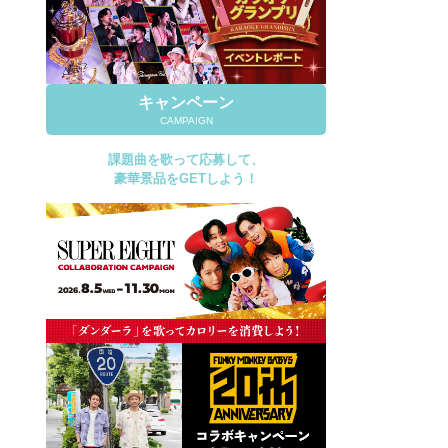
キャンペーン
CAMPAIGN
課題曲を歌って応募して、
豪華景品をGETしよう！