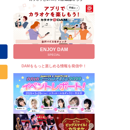
キャンペーン
お知らせ
よくあるご質問
DAMの新曲・ランキングなど
カラオケ最新情報をチェック！
ENJOY DAM
SPECIAL
DAMをもっと楽しめる情報を発信中！
自宅でカラオケ歌い放題！
家族や友達と一緒に！練習にも！