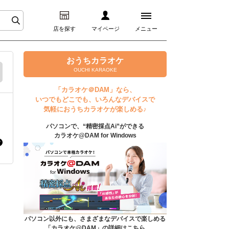
店を探す
マイページ
メニュー
ログイン
おうちカラオケ
OUCHI KARAOKE
マイページ
「カラオケ＠DAM」なら、
いつでもどこでも、いろんなデバイスで
プレミアムサービス
気軽におうちカラオケが楽しめる♪
パソコンで、“精密採点Ai”ができる
DAM★とも動画
カラオケ@DAM for Windows
DAM★とも録音
カラオケ＠DAM
ユーザー検索
パソコン以外にも、さまざまなデバイスで楽しめる
「カラオケ@DAM」の詳細はこちら