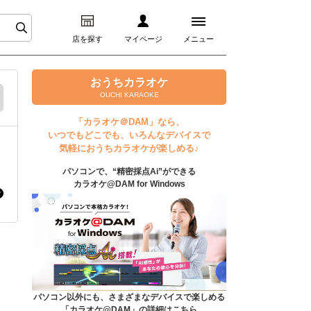
店を探す
マイページ
メニュー
ログイン
おうちカラオケ
OUCHI KARAOKE
マイページ
「カラオケ＠DAM」なら、
いつでもどこでも、いろんなデバイスで
プレミアムサービス
気軽におうちカラオケが楽しめる♪
パソコンで、“精密採点Ai”ができる
DAM★とも動画
カラオケ@DAM for Windows
DAM★とも録音
カラオケ＠DAM
ユーザー検索
パソコン以外にも、さまざまなデバイスで楽しめる
「カラオケ@DAM」の詳細はこちら