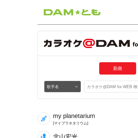
新曲
my planetarium
[マイプラネタリウム]
北山宏光