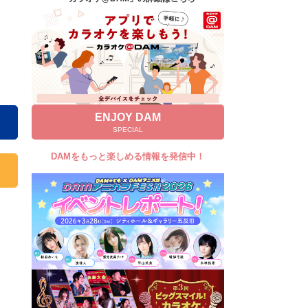
キャンペーン
お知らせ
よくあるご質問
DAMの新曲・ランキングなど
カラオケ最新情報をチェック！
ENJOY DAM
SPECIAL
DAMをもっと楽しめる情報を発信中！
自宅でカラオケ歌い放題！
家族や友達と一緒に！練習にも！