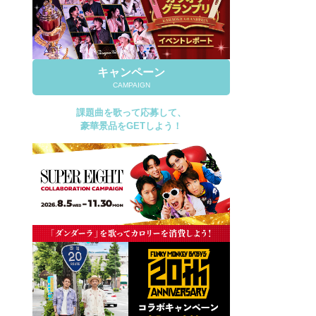
キャンペーン
CAMPAIGN
課題曲を歌って応募して、
豪華景品をGETしよう！